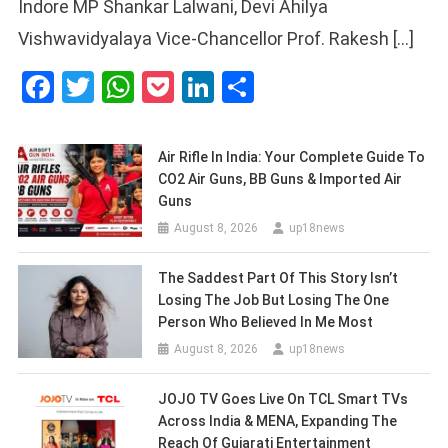
Indore MP Shankar Lalwani, Devi Ahilya
Vishwavidyalaya Vice-Chancellor Prof. Rakesh […]
Facebook
Twitter
WhatsApp
Pocket
LinkedIn
Share
Air Rifle In India: Your Complete Guide To
CO2 Air Guns, BB Guns & Imported Air
Guns
August 8, 2026
up18news
The Saddest Part Of This Story Isn’t
Losing The Job But Losing The One
Person Who Believed In Me Most
August 8, 2026
up18news
JOJO TV Goes Live On TCL Smart TVs
Across India & MENA, Expanding The
Reach Of Gujarati Entertainment