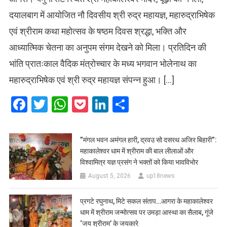
दयालबाग में आयोजित नौ दिवसीय श्री रुद्र महायज्ञ, महारुद्राभिषेक
एवं श्रीराम कथा महोत्सव के षष्ठम दिवस श्रद्धा, भक्ति और
आध्यात्मिक चेतना का अनुपम संगम देखने को मिला। प्रतिदिन की
भांति प्रातःकाल वैदिक मंत्रोच्चार के मध्य भगवान भोलेनाथ का
महारुद्राभिषेक एवं श्री रुद्र महायज्ञ संपन्न हुआ। […]
Facebook
Twitter
WhatsApp
Pocket
LinkedIn
Share
​”मंगल भवन अमंगल हारी, द्रवउ सो दसरथ अजिर बिहारी”:
महाकालेश्वर धाम में श्रीराम की बाल लीलाओं और
विश्वामित्र यज्ञ प्रसंग ने भक्तों को किया भावविभोर
August 5, 2026
up18news
प्रगटे रघुनाथ, मिटे सकल संताप…आगरा के महाकालेश्वर
धाम में श्रीराम जन्मोत्सव पर उमड़ा आस्था का सैलाब, गूंजे
‘जय श्रीराम’ के जयकारे