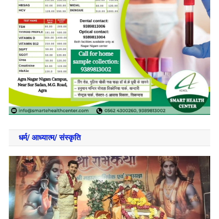
धर्म/ आध्‍यात्‍म/ संस्‍कृति