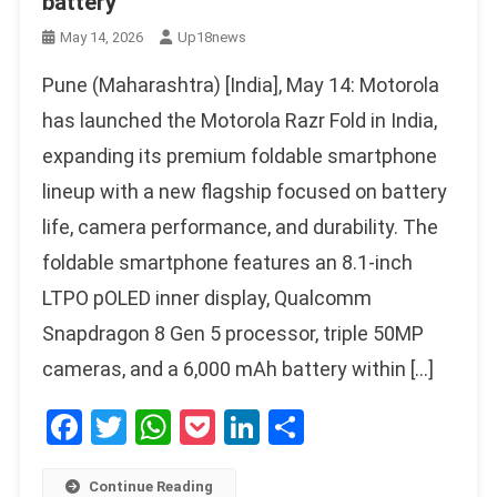
battery
May 14, 2026
Up18news
Pune (Maharashtra) [India], May 14: Motorola
has launched the Motorola Razr Fold in India,
expanding its premium foldable smartphone
lineup with a new flagship focused on battery
life, camera performance, and durability. The
foldable smartphone features an 8.1-inch
LTPO pOLED inner display, Qualcomm
Snapdragon 8 Gen 5 processor, triple 50MP
cameras, and a 6,000 mAh battery within […]
Facebook
Twitter
WhatsApp
Pocket
LinkedIn
Share
Continue Reading