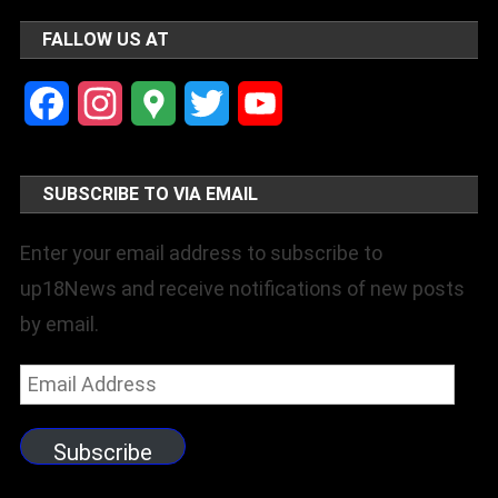
FALLOW US AT
Facebook
Instagram
Google
Twitter
YouTube
Maps
Channel
SUBSCRIBE TO VIA EMAIL
Enter your email address to subscribe to
up18News and receive notifications of new posts
by email.
Email
Address
Subscribe