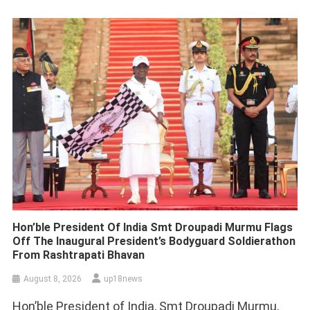
Hon’ble President Of India Smt Droupadi Murmu Flags
Off The Inaugural President’s Bodyguard Soldierathon
From Rashtrapati Bhavan
August 8, 2026
up18news
Hon’ble President of India, Smt Droupadi Murmu,