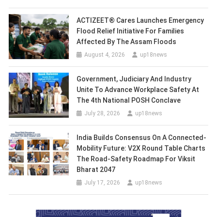
ACTIZEET® Cares Launches Emergency
Flood Relief Initiative For Families
Affected By The Assam Floods
August 4, 2026
up18news
Government, Judiciary And Industry
Unite To Advance Workplace Safety At
The 4th National POSH Conclave
July 28, 2026
up18news
India Builds Consensus On A Connected-
Mobility Future: V2X Round Table Charts
The Road-Safety Roadmap For Viksit
Bharat 2047
July 17, 2026
up18news