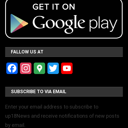
FALLOW US AT
Facebook
Instagram
Google
Twitter
YouTube
Maps
Channel
SUBSCRIBE TO VIA EMAIL
Enter your email address to subscribe to
up18News and receive notifications of new posts
by email.