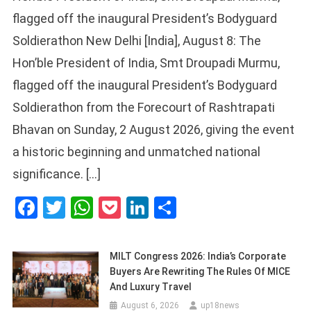
flagged off the inaugural President’s Bodyguard
Soldierathon New Delhi [India], August 8: The
Hon’ble President of India, Smt Droupadi Murmu,
flagged off the inaugural President’s Bodyguard
Soldierathon from the Forecourt of Rashtrapati
Bhavan on Sunday, 2 August 2026, giving the event
a historic beginning and unmatched national
significance. […]
Facebook
Twitter
WhatsApp
Pocket
LinkedIn
Share
MILT Congress 2026: India’s Corporate
Buyers Are Rewriting The Rules Of MICE
And Luxury Travel
August 6, 2026
up18news