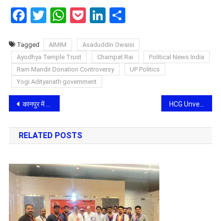
Facebook
Twitter
WhatsApp
Pocket
LinkedIn
Share
Tagged
AIMIM
Asaduddin Owaisi
Ayodhya Temple Trust
Champat Rai
Political News India
Ram Mandir Donation Controversy
UP Politics
Yogi Adityanath government
Post
कानपुर में फर्जी डिग्री और मार्कशीट रैकेट का भंडाफोड़: 21 करोड़ का संदिग्ध लेनदेन, तीन गिरफ्तार
HCG Unveils Dedicated Breast Cancer Care Clinic in Bengaluru, Hosts ‘Pinkvolution’ Women’s Bikeathon
navigation
RELATED POSTS