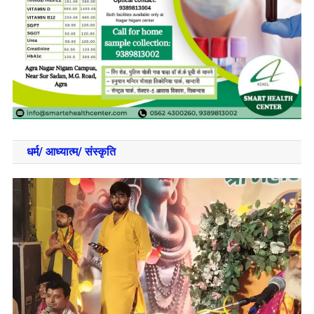
धर्म/ आध्‍यात्‍म/ संस्‍कृति