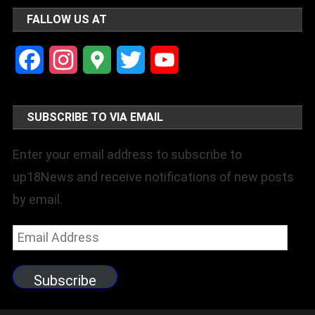
FALLOW US AT
Facebook
Instagram
Google
Twitter
YouTube
Maps
Channel
SUBSCRIBE TO VIA EMAIL
Enter your email address to subscribe to
up18News and receive notifications of new posts
by email.
Email
Address
Subscribe