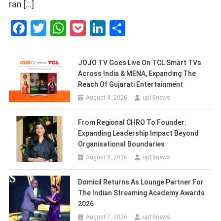
ran […]
Facebook
Twitter
WhatsApp
Pocket
LinkedIn
Share
JOJO TV Goes Live On TCL Smart TVs
Across India & MENA, Expanding The
Reach Of Gujarati Entertainment
August 8, 2026
up18news
From Regional CHRO To Founder:
Expanding Leadership Impact Beyond
Organisational Boundaries
August 8, 2026
up18news
Domicil Returns As Lounge Partner For
The Indian Streaming Academy Awards
2026
August 7, 2026
up18news