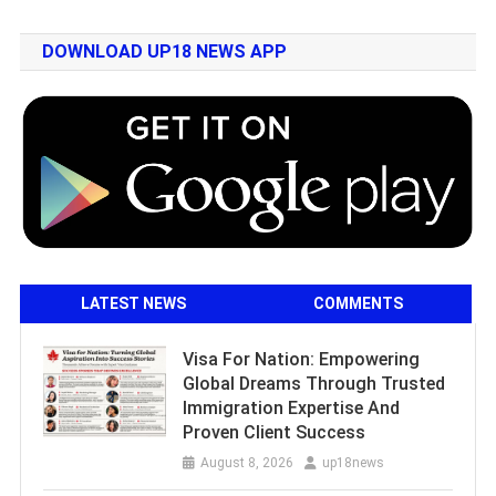
DOWNLOAD UP18 NEWS APP
LATEST NEWS
COMMENTS
Visa For Nation: Empowering
Global Dreams Through Trusted
Immigration Expertise And
Proven Client Success
August 8, 2026
up18news