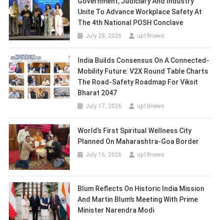
Government, Judiciary And Industry
Unite To Advance Workplace Safety At
The 4th National POSH Conclave
July 28, 2026
up18news
India Builds Consensus On A Connected-
Mobility Future: V2X Round Table Charts
The Road-Safety Roadmap For Viksit
Bharat 2047
July 17, 2026
up18news
World’s First Spiritual Wellness City
Planned On Maharashtra-Goa Border
July 16, 2026
up18news
Blum Reflects On Historic India Mission
And Martin Blum’s Meeting With Prime
Minister Narendra Modi