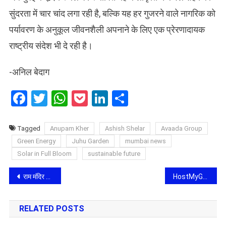
सुंदरता में चार चांद लगा रही है, बल्कि यह हर गुजरने वाले नागरिक को
पर्यावरण के अनुकूल जीवनशैली अपनाने के लिए एक प्रेरणादायक
राष्ट्रीय संदेश भी दे रही है।
-अनिल बेदाग
Facebook
Twitter
WhatsApp
Pocket
LinkedIn
Share
Tagged
Anupam Kher
Ashish Shelar
Avaada Group
Green Energy
Juhu Garden
mumbai news
Solar in Full Bloom
sustainable future
Post
राम मंदिर चढ़ावा चोरी पर छलका धीरेंद्र शास्त्री का दर्द, बोले- “रावण ने सीता जी को चुराया था, इन्होंने तो करोड़ों का भरोसा लूटा”
HostMyGuest Launches in Hyderabad – Premium Day-Wise Mattress and Cot Rental for Weddings, Pujas, and Family Events
navigation
RELATED POSTS