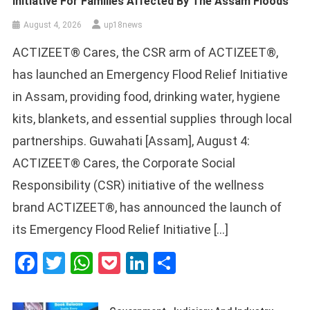
Initiative For Families Affected By The Assam Floods
August 4, 2026
up18news
ACTIZEET® Cares, the CSR arm of ACTIZEET®,
has launched an Emergency Flood Relief Initiative
in Assam, providing food, drinking water, hygiene
kits, blankets, and essential supplies through local
partnerships. Guwahati [Assam], August 4:
ACTIZEET® Cares, the Corporate Social
Responsibility (CSR) initiative of the wellness
brand ACTIZEET®, has announced the launch of
its Emergency Flood Relief Initiative […]
Facebook
Twitter
WhatsApp
Pocket
LinkedIn
Share