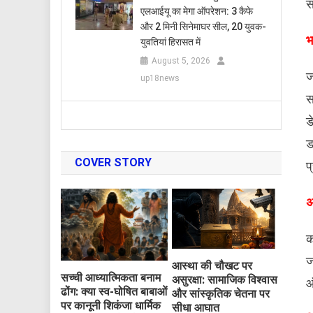
स
एलआईयू का मेगा ऑपरेशन: 3 कैफे
और 2 मिनी सिनेमाघर सील, 20 युवक-
​
युवतियां हिरासत में
August 5, 2026
ज
up18news
स
ड
ड
COVER STORY
प
अ
क
ज
आस्था की चौखट पर
सच्ची आध्यात्मिकता बनाम
असुरक्षा: सामाजिक विश्वास
ऑ
ढोंग: क्या स्व-घोषित बाबाओं
और सांस्कृतिक चेतना पर
पर कानूनी शिकंजा धार्मिक
सीधा आघात