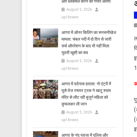
और ब्लैकमेल करने का गंभीर आरोप
अ
August 5, 2026
up18news
आगरा में ऑनर किलिंग का सनसनीखेज
ल
मामला: चंबल नदी में दो दिन से जारी
सर्च ऑपरेशन के बाद भी नहीं मिला
व
युवती खुशी का शव
इ
August 5, 2026
1
up18news
अ
आगरा में दर्दनाक हादसा: नो एंट्री में
घुसे तेज रफ्तार ट्रक ने खाटू श्याम
मंदिर से लौट रही बुजुर्ग महिला को
प
कुचलकर ली जान
(
August 5, 2026
(
up18news
इ
आगरा के नंद प्लाजा में पुलिस और