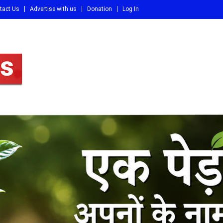
tact Us
Advertise with us
Donation
Log In
DI