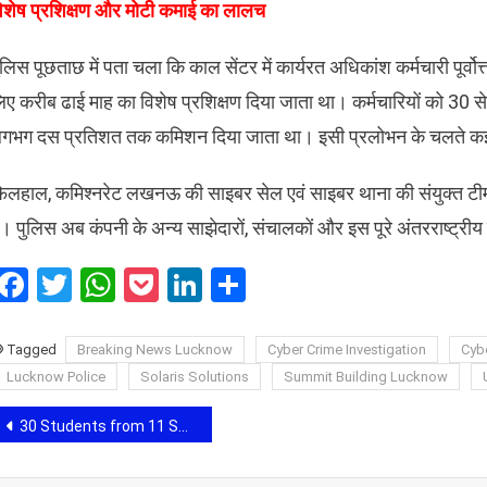
विशेष प्रशिक्षण और मोटी कमाई का लालच
ुलिस पूछताछ में पता चला कि काल सेंटर में कार्यरत अधिकांश कर्मचारी पूर्वोत्त
िए करीब ढाई माह का विशेष प्रशिक्षण दिया जाता था। कर्मचारियों को 30
गभग दस प्रतिशत तक कमिशन दिया जाता था। इसी प्रलोभन के चलते कई कर्
फिलहाल, कमिश्नरेट लखनऊ की साइबर सेल एवं साइबर थाना की संयुक्त टीम इस
ै। पुलिस अब कंपनी के अन्य साझेदारों, संचालकों और इस पूरे अंतरराष्ट्रीय
Facebook
Twitter
WhatsApp
Pocket
LinkedIn
Share
Tagged
Breaking News Lucknow
Cyber Crime Investigation
Cyb
Lucknow Police
Solaris Solutions
Summit Building Lucknow
Post
30 Students from 11 States Build, Innovate and Learn at Rishihood University’s Builder’s BootCamp 2026
navigation