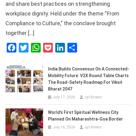
and share best practices on strengthening
workplace dignity. Held under the theme “From
Compliance to Culture,” the conclave brought
together […]
Facebook
Twitter
WhatsApp
Pocket
LinkedIn
Share
India Builds Consensus On A Connected-
Mobility Future: V2X Round Table Charts
The Road-Safety Roadmap For Viksit
Bharat 2047
July 17, 2026
up18news
World’s First Spiritual Wellness City
Planned On Maharashtra-Goa Border
July 16, 2026
up18news