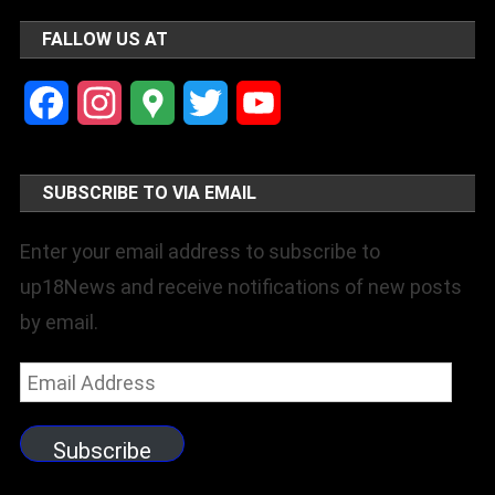
FALLOW US AT
Facebook
Instagram
Google
Twitter
YouTube
Maps
Channel
SUBSCRIBE TO VIA EMAIL
Enter your email address to subscribe to
up18News and receive notifications of new posts
by email.
Email
Address
Subscribe