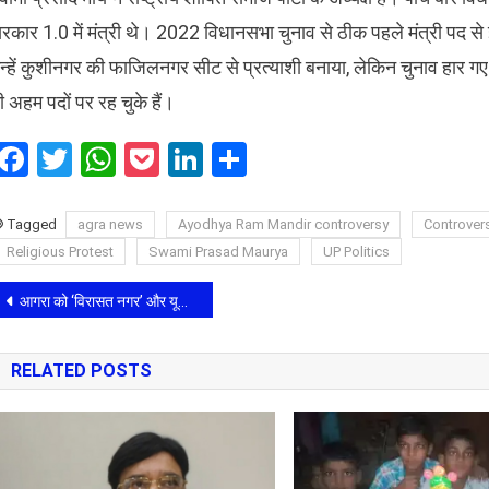
रकार 1.0 में मंत्री थे। 2022 विधानसभा चुनाव से ठीक पहले मंत्री पद से इ
न्हें कुशीनगर की फाजिलनगर सीट से प्रत्याशी बनाया, लेकिन चुनाव हार ग
ी अहम पदों पर रह चुके हैं।
Facebook
Twitter
WhatsApp
Pocket
LinkedIn
Share
Tagged
agra news
​Ayodhya Ram Mandir controversy
Controver
Religious Protest
Swami Prasad Maurya
UP Politics
Post
आगरा को ‘विरासत नगर’ और यूनेस्को दर्जा दिलाने की मुहिम तेज: प्रमुख सचिव ने अधिकारियों को दिए विशेष निर्देश
navigation
RELATED POSTS