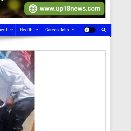
ment
Health
Career/Jobs