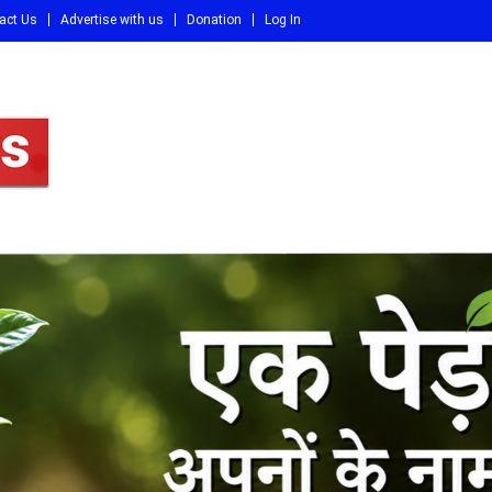
act Us
Advertise with us
Donation
Log In
DI