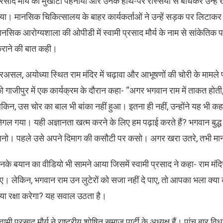
्रसाद मौर्य का मुखौटा पहनाया और उनके हाथ-पैर रस्सियों से बांधकर उन्हें
या। मानसिक चिकित्सालय के बाहर कार्यकर्ताओं ने उन्हें सड़क पर लिटाकर जू
ानसिक आरोग्यशाला की ओपीडी में स्वामी प्रसाद मौर्य के नाम से सांकेतिक
राने की बात कही।
रअसल, अयोध्या स्थित राम मंदिर में चढ़ावा और आभूषणों की चोरी के मामले पर 
ो गाजीपुर में एक कार्यक्रम के दौरान कहा- “अगर भगवान राम में ताकत होती
ेकिन, उस चोर का बाल भी बांका नहीं हुआ। इतना ही नहीं, उन्होंने यह भी कहा 
िगल गया। यही अज्ञानता खत्म करने के लिए हम पढ़ाई करते हैं? भगवान बुद्ध क
ानो। पहले उसे अपने दिमाग की कसौटी पर कसो। अगर खरा उतरे, तभी मा
नके बयान का वीडियो भी सामने आया जिसमें स्वामी प्रसाद ने कहा- राम मंदिर स
ए। लेकिन, भगवान राम उन लुटेरों को सजा नहीं दे पाए, तो आपका भला क्या 
्या रक्षा करेगा? यह सवाल उठता है।
्वामी प्रसाद मौर्य ने राष्ट्रीय शोषित समाज पार्टी के अध्यक्ष हैं। पांच बार विधा