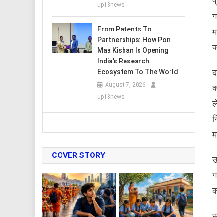
प
up18news
ग
From Patents To
म
Partnerships: How Pon
क
Maa Kishan Is Opening
India’s Research
द
Ecosystem To The World
August 7, 2026
क
up18news
ल
न
म
COVER STORY
उ
ग
क
स