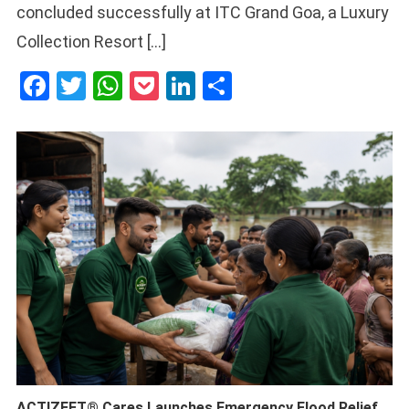
concluded successfully at ITC Grand Goa, a Luxury
Collection Resort […]
Facebook
Twitter
WhatsApp
Pocket
LinkedIn
Share
ACTIZEET® Cares Launches Emergency Flood Relief