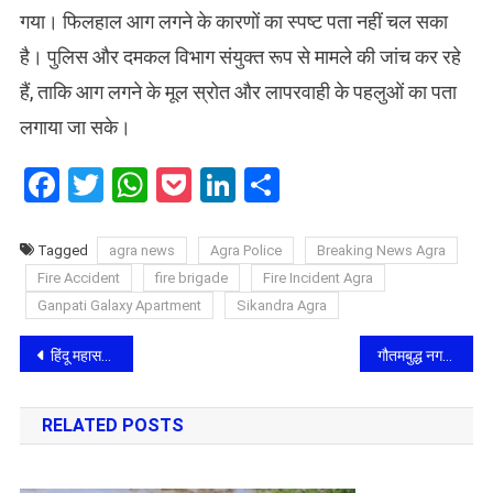
गया। फिलहाल आग लगने के कारणों का स्पष्ट पता नहीं चल सका
है। पुलिस और दमकल विभाग संयुक्त रूप से मामले की जांच कर रहे
हैं, ताकि आग लगने के मूल स्रोत और लापरवाही के पहलुओं का पता
लगाया जा सके।
Facebook
Twitter
WhatsApp
Pocket
LinkedIn
Share
Tagged
agra news
Agra Police
Breaking News Agra
Fire Accident
fire brigade
Fire Incident Agra
Ganpati Galaxy Apartment
Sikandra Agra
Post
हिंदू महासभा का आगरा में उग्र प्रदर्शन, स्वामी प्रसाद मौर्य का मुखौटा पहनाकर प्रतीकात्मक पिटाई, मानसिक अस्पताल में ‘इलाज’
गौतमबुद्ध नगर में सेमीकंडक्टर हब की नींव: सीएम योगी ने निवेशकों को दिया न्योता, बोले- निवेश से नवाचार और समृद्धि का संकल्प
navigation
RELATED POSTS