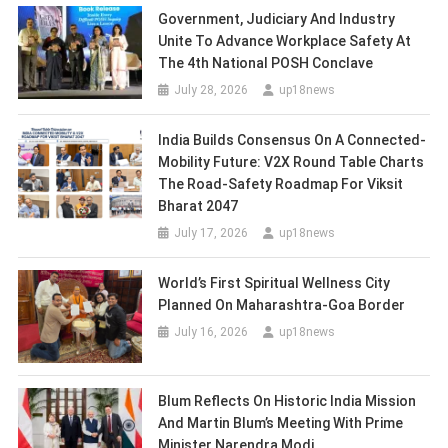
Government, Judiciary And Industry
Unite To Advance Workplace Safety At
The 4th National POSH Conclave
July 28, 2026
up18news
India Builds Consensus On A Connected-
Mobility Future: V2X Round Table Charts
The Road-Safety Roadmap For Viksit
Bharat 2047
July 17, 2026
up18news
World’s First Spiritual Wellness City
Planned On Maharashtra-Goa Border
July 16, 2026
up18news
Blum Reflects On Historic India Mission
And Martin Blum’s Meeting With Prime
Minister Narendra Modi