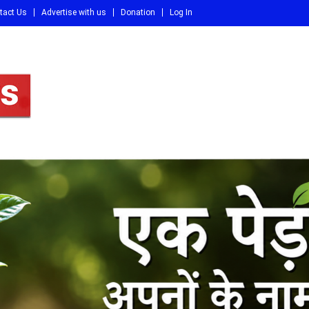
tact Us
Advertise with us
Donation
Log In
DI