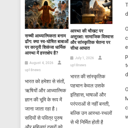
T
d
O
आस्था की चौखट पर
सच्ची आध्यात्मिकता बनाम
असुरक्षा: सामाजिक विश्वास
c
ढोंग: क्या स्व-घोषित बाबाओं
और सांस्कृतिक चेतना पर
e
पर कानूनी शिकंजा धार्मिक
सीधा आघात
आस्था में हस्तक्षेप है?
p
July 1, 2026
August 4, 2026
t
up18news
up18news
d
भारत की सांस्कृतिक
भारत को हमेशा से संतों,
पहचान केवल उसके
O
ऋषियों और आध्यात्मिक
इतिहास, भाषाओं और
M
ज्ञान की भूमि के रूप में
परंपराओं से नहीं बनती,
c
जाना जाता रहा है।
बल्कि उन आस्था-स्थलों
w
सदियों से पवित्र पुरुष
से भी निर्मित होती है
और महिलाएं दूसरों को