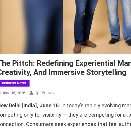
The Pittch: Redefining Experiential Ma
Creativity, And Immersive Storytelling
Business News
Up18news
June 16, 2026
ew Delhi [India], June 16:
In today’s rapidly evolving ma
ompeting only for visibility — they are competing for a
onnection. Consumers seek experiences that feel authent