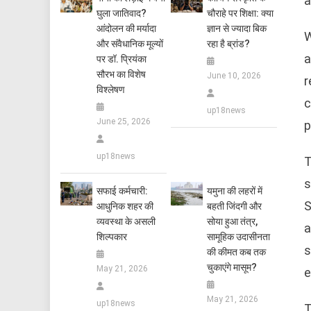
a
घुला जातिवाद?
चौराहे पर शिक्षा: क्या
आंदोलन की मर्यादा
ज्ञान से ज्यादा बिक
W
और संवैधानिक मूल्यों
रहा है ब्रांड?
a
पर डॉ. प्रियंका
सौरभ का विशेष
June 10, 2026
r
विश्लेषण
c
up18news
June 25, 2026
p
up18news
T
s
सफाई कर्मचारी:
यमुना की लहरों में
S
आधुनिक शहर की
बहती जिंदगी और
व्यवस्था के असली
सोया हुआ तंत्र,
a
शिल्पकार
सामूहिक उदासीनता
s
की कीमत कब तक
चुकाएंगे मासूम?
May 21, 2026
e
May 21, 2026
up18news
T