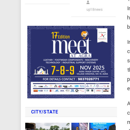
I
up18news
h
b
I
c
s
t
p
e
A
CITY/STATE
c
m