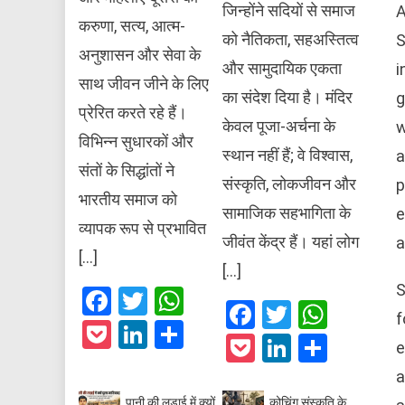
जिन्होंने सदियों से समाज
A
करुणा, सत्य, आत्म-
को नैतिकता, सहअस्तित्व
S
अनुशासन और सेवा के
और सामुदायिक एकता
i
साथ जीवन जीने के लिए
का संदेश दिया है। मंदिर
g
प्रेरित करते रहे हैं।
केवल पूजा-अर्चना के
w
विभिन्न सुधारकों और
स्थान नहीं हैं; वे विश्वास,
a
संतों के सिद्धांतों ने
संस्कृति, लोकजीवन और
p
भारतीय समाज को
सामाजिक सहभागिता के
e
व्यापक रूप से प्रभावित
जीवंत केंद्र हैं। यहां लोग
a
[…]
[…]
S
Facebook
Twitter
WhatsApp
Facebook
Twitter
What
f
Pocket
LinkedIn
Share
Pocket
LinkedIn
Share
e
a
पानी की लड़ाई में क्यों
कोचिंग संस्कृति के