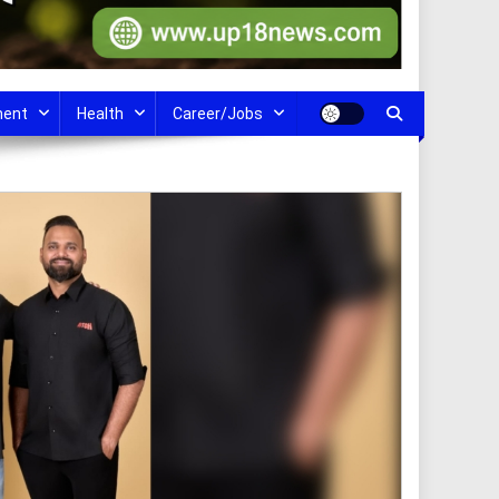
ment
Health
Career/Jobs