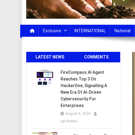
Exclusive
INTERNATIONAL
National
LATEST NEWS
COMMENTS
FireCompass AI Agent
Reaches Top 3 On
HackerOne, Signalling A
New Era Of AI-Driven
Cybersecurity For
Enterprises
August 6, 2026
up18news