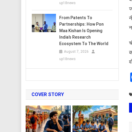
up18news
ज
न
From Patents To
Partnerships: How Pon
न
Maa Kishan Is Opening
India’s Research
च
Ecosystem To The World
क
August 7, 2026
up18news
व
COVER STORY