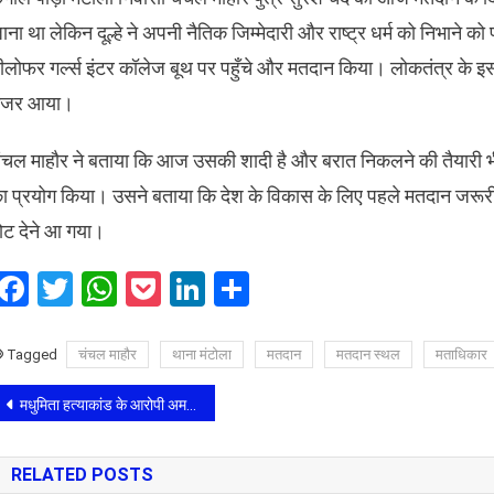
ाना था लेकिन दूल्हे ने अपनी नैतिक जिम्मेदारी और राष्ट्र धर्म को निभाने
ीलोफर गर्ल्स इंटर कॉलेज बूथ पर पहुँचे और मतदान किया। लोकतंत्र के इस
जर आया।
ंचल माहौर ने बताया कि आज उसकी शादी है और बरात निकलने की तैयारी भी
ा प्रयोग किया। उसने बताया कि देश के विकास के लिए पहले मतदान जरू
ोट देने आ गया।
Facebook
Twitter
WhatsApp
Pocket
LinkedIn
Share
Tagged
चंचल माहौर
थाना मंटोला
मतदान
मतदान स्थल
मताधिकार
Post
मधुमिता हत्याकांड के आरोपी अमनमणि त्रिपाठी को टिकट देने पर मां-बेटी ने मायावती के खिलाफ खोला मोर्चा
navigation
RELATED POSTS