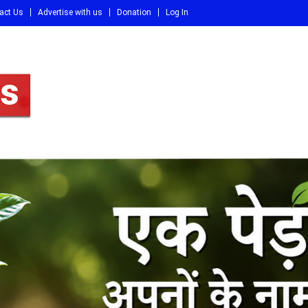
act Us
Advertise with us
Donation
Log In
DI