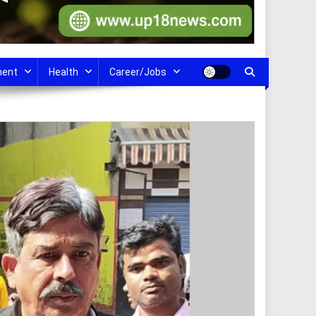
ment
Health
Career/Jobs