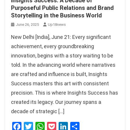
Insights Success: A Decade of
Purposeful Public Relations and Brand
Storytelling in the Business World
June 26, 2025
Up18news
New Delhi [India], June 21: Every significant
achievement, every groundbreaking
innovation, begins with a story waiting to be
told. In the advancing world where narratives
are crafted and influence is built, Insights
Success masters this art with consistent
precision. This is where Insights Success has
created its legacy. Our journey spans a
decade of strategic […]
Facebook
Twitter
WhatsApp
Pocket
LinkedIn
Share