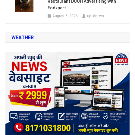
Restaurant DOOH Advertising With
Fodxpert
August 6, 2026
up18news
WEATHER