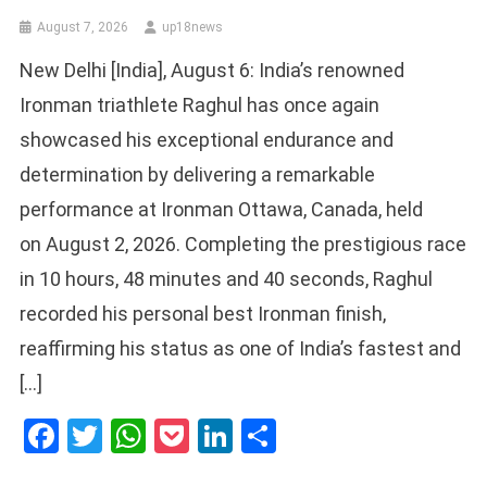
August 7, 2026
up18news
New Delhi [India], August 6: India’s renowned
Ironman triathlete Raghul has once again
showcased his exceptional endurance and
determination by delivering a remarkable
performance at Ironman Ottawa, Canada, held
on August 2, 2026. Completing the prestigious race
in 10 hours, 48 minutes and 40 seconds, Raghul
recorded his personal best Ironman finish,
reaffirming his status as one of India’s fastest and
[…]
Facebook
Twitter
WhatsApp
Pocket
LinkedIn
Share