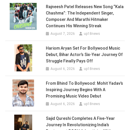
Rajneesh Patel Releases New Song “Kala
Chashma”: The Independent Singer,
Composer And Marathi Hitmaker
Continues His Winning Streak
August 7, 2026
up18news
Hariom Aryan Set For Bollywood Music
Debut; Bihar Actor’s Six-Year Journey Of
Struggle Finally Pays Off
August 6, 2026
up18news
From Bhind To Bollywood: Mohit Yadav’s
Inspiring Journey Begins With A
Promising Music Video Debut
August 6, 2026
up18news
Sajid Qureshi Completes A Five-Year
Journey In Revolutionizing India’s