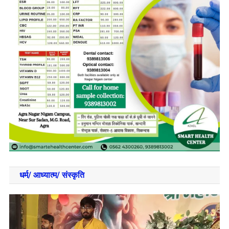
धर्म/ आध्‍यात्‍म/ संस्‍कृति