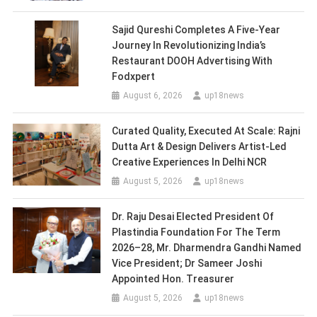
Sajid Qureshi Completes A Five-Year
Journey In Revolutionizing India’s
Restaurant DOOH Advertising With
Fodxpert
August 6, 2026
up18news
Curated Quality, Executed At Scale: Rajni
Dutta Art & Design Delivers Artist-Led
Creative Experiences In Delhi NCR
August 5, 2026
up18news
Dr. Raju Desai Elected President Of
Plastindia Foundation For The Term
2026–28, Mr. Dharmendra Gandhi Named
Vice President; Dr Sameer Joshi
Appointed Hon. Treasurer
August 5, 2026
up18news