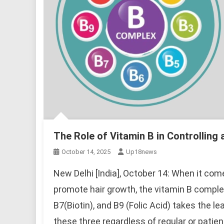
The Role of Vitamin B in Controlling
October 14, 2025
Up18news
New Delhi [India], October 14: When it com
promote hair growth, the vitamin B comple
B7(Biotin), and B9 (Folic Acid) takes the l
these three regardless of regular or patien