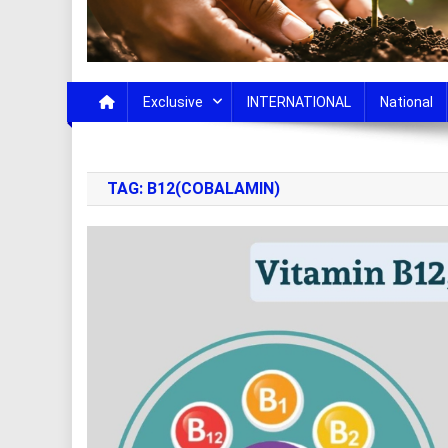
Exclusive
INTERNATIONAL
National
TAG:
B12(COBALAMIN)