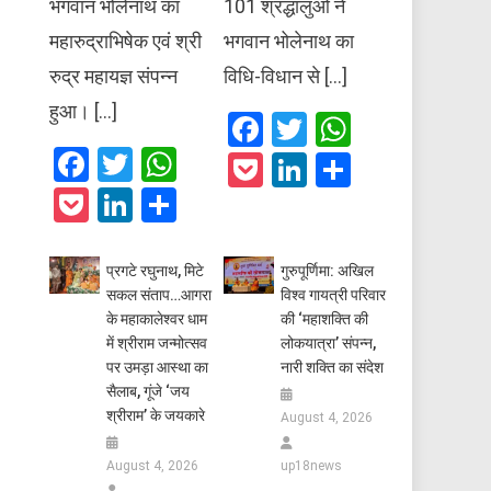
भगवान भोलेनाथ का
101 श्रद्धालुओं ने
महारुद्राभिषेक एवं श्री
भगवान भोलेनाथ का
रुद्र महायज्ञ संपन्न
विधि-विधान से […]
हुआ। […]
Facebook
Twitter
WhatsAp
Facebook
Twitter
WhatsApp
Pocket
LinkedIn
Share
Pocket
LinkedIn
Share
प्रगटे रघुनाथ, मिटे
गुरुपूर्णिमा: अखिल
सकल संताप…आगरा
विश्व गायत्री परिवार
के महाकालेश्वर धाम
की ‘महाशक्ति की
में श्रीराम जन्मोत्सव
लोकयात्रा’ संपन्न,
पर उमड़ा आस्था का
नारी शक्ति का संदेश
सैलाब, गूंजे ‘जय
श्रीराम’ के जयकारे
August 4, 2026
August 4, 2026
up18news