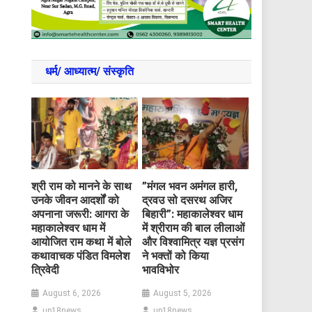
धर्म/ आध्‍यात्‍म/ संस्‍कृति
​श्री राम को मानने के साथ
​”मंगल भवन अमंगल हारी,
उनके जीवन आदर्शों को
द्रवउ सो दसरथ अजिर
अपनाना जरूरी: आगरा के
बिहारी”: महाकालेश्वर धाम
महाकालेश्वर धाम में
में श्रीराम की बाल लीलाओं
आयोजित राम कथा में बोले
और विश्वामित्र यज्ञ प्रसंग
कथावाचक पंडित विमलेश
ने भक्तों को किया
त्रिवेदी
भावविभोर
August 6, 2026
August 5, 2026
up18news
up18news