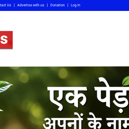
tact Us
Advertise with us
Donation
Log In
DI