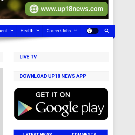
ment
Health
Career/Jobs
LIVE TV
DOWNLOAD UP18 NEWS APP
LATEST NEWS
COMMENTS