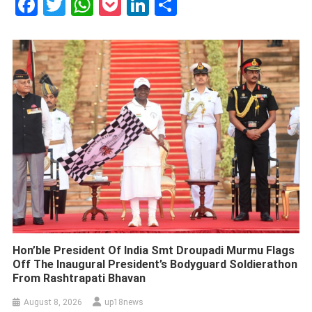
Facebook
Twitter
WhatsApp
Pocket
LinkedIn
Share
Hon’ble President Of India Smt Droupadi Murmu Flags
Off The Inaugural President’s Bodyguard Soldierathon
From Rashtrapati Bhavan
August 8, 2026
up18news