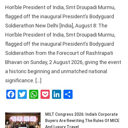
Hon’ble President of India, Smt Droupadi Murmu,
flagged off the inaugural President’s Bodyguard
Soldierathon New Delhi [India], August 8: The
Hon’ble President of India, Smt Droupadi Murmu,
flagged off the inaugural President’s Bodyguard
Soldierathon from the Forecourt of Rashtrapati
Bhavan on Sunday, 2 August 2026, giving the event
a historic beginning and unmatched national
significance. […]
Facebook
Twitter
WhatsApp
Pocket
LinkedIn
Share
MILT Congress 2026: India’s Corporate
Buyers Are Rewriting The Rules Of MICE
And Luxury Travel