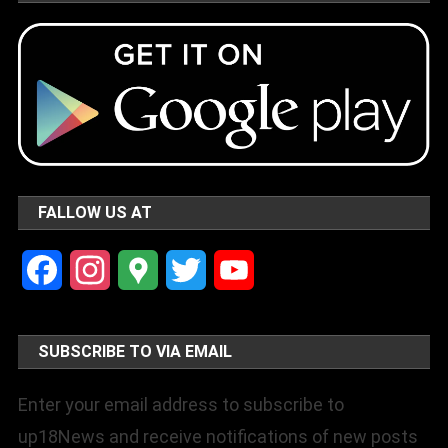
FALLOW US AT
Facebook
Instagram
Google
Twitter
YouTube
Maps
Channel
SUBSCRIBE TO VIA EMAIL
Enter your email address to subscribe to
up18News and receive notifications of new posts