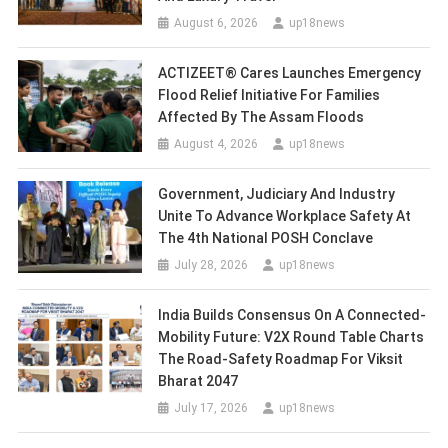
August 6, 2026
up18news
ACTIZEET® Cares Launches Emergency
Flood Relief Initiative For Families
Affected By The Assam Floods
August 4, 2026
up18news
Government, Judiciary And Industry
Unite To Advance Workplace Safety At
The 4th National POSH Conclave
July 28, 2026
up18news
India Builds Consensus On A Connected-
Mobility Future: V2X Round Table Charts
The Road-Safety Roadmap For Viksit
Bharat 2047
July 17, 2026
up18news