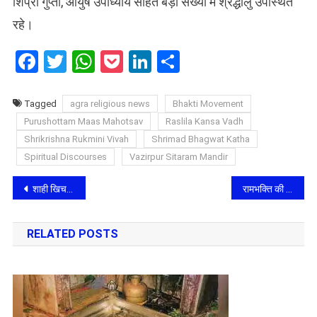
शिप्रा गुप्ता, आयुष उपाध्याय सहित बड़ी संख्या में श्रद्धालु उपस्थित
रहे।
Facebook
Twitter
WhatsApp
Pocket
LinkedIn
Share
Tagged
agra religious news
Bhakti Movement
Purushottam Maas Mahotsav
Raslila Kansa Vadh
Shrikrishna Rukmini Vivah
Shrimad Bhagwat Katha
Spiritual Discourses
Vazirpur Sitaram Mandir
Post
शाही खिचड़ी के भोग से रिझे ठाकुर श्री श्याम बिहारी, उमड़ा वैष्णव श्रद्धा का जनसैलाब
रामभक्ति की शक्ति से गूंजा कमला नगर: नवज्योति द्वारा भव्य सुंदरकांड पाठ का आयोजन
navigation
RELATED POSTS