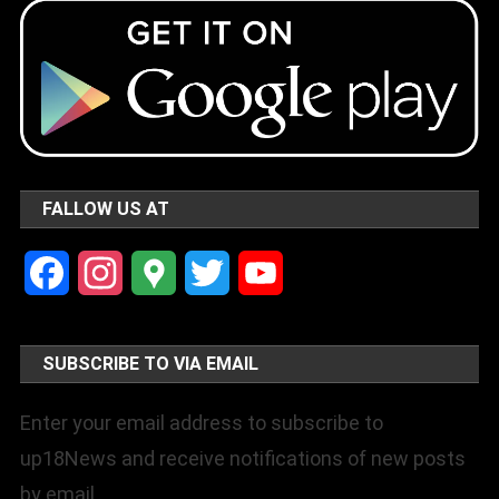
FALLOW US AT
Facebook
Instagram
Google
Twitter
YouTube
Maps
Channel
SUBSCRIBE TO VIA EMAIL
Enter your email address to subscribe to
up18News and receive notifications of new posts
by email.