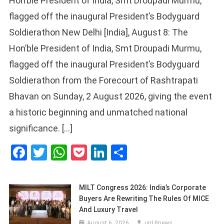
Hon’ble President of India, Smt Droupadi Murmu,
flagged off the inaugural President’s Bodyguard
Soldierathon New Delhi [India], August 8: The
Hon’ble President of India, Smt Droupadi Murmu,
flagged off the inaugural President’s Bodyguard
Soldierathon from the Forecourt of Rashtrapati
Bhavan on Sunday, 2 August 2026, giving the event
a historic beginning and unmatched national
significance. […]
Facebook
Twitter
WhatsApp
Pocket
LinkedIn
Share
MILT Congress 2026: India’s Corporate
Buyers Are Rewriting The Rules Of MICE
And Luxury Travel
August 6, 2026
up18news