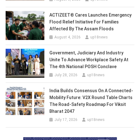
ACTIZEET® Cares Launches Emergency
Flood Relief Initiative For Families
Affected By The Assam Floods
August 4, 2026
up18news
Government, Judiciary And Industry
Unite To Advance Workplace Safety At
The 4th National POSH Conclave
July 28, 2026
up18news
India Builds Consensus On A Connected-
Mobility Future: V2X Round Table Charts
The Road-Safety Roadmap For Viksit
Bharat 2047
July 17, 2026
up18news