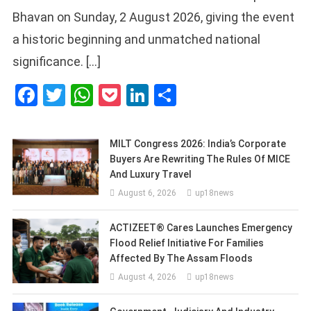
Bhavan on Sunday, 2 August 2026, giving the event
a historic beginning and unmatched national
significance. […]
Facebook
Twitter
WhatsApp
Pocket
LinkedIn
Share
MILT Congress 2026: India’s Corporate
Buyers Are Rewriting The Rules Of MICE
And Luxury Travel
August 6, 2026
up18news
ACTIZEET® Cares Launches Emergency
Flood Relief Initiative For Families
Affected By The Assam Floods
August 4, 2026
up18news