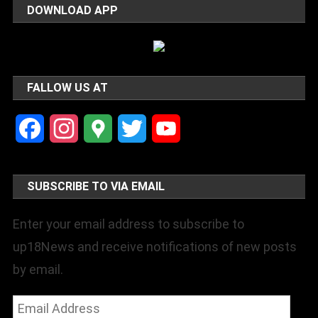
DOWNLOAD APP
FALLOW US AT
Facebook
Instagram
Google
Twitter
YouTube
Maps
Channel
SUBSCRIBE TO VIA EMAIL
Enter your email address to subscribe to
up18News and receive notifications of new posts
by email.
Email