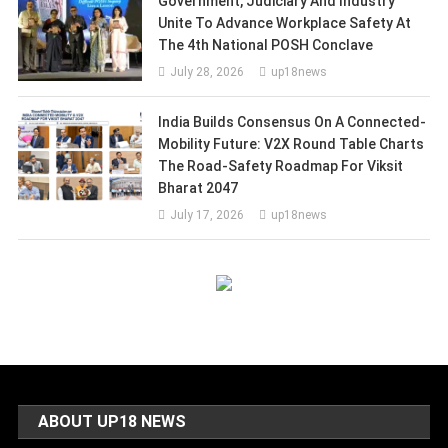
Government, Judiciary And Industry
Unite To Advance Workplace Safety At
The 4th National POSH Conclave
July 28, 2026
up18news
India Builds Consensus On A Connected-
Mobility Future: V2X Round Table Charts
The Road-Safety Roadmap For Viksit
Bharat 2047
July 17, 2026
up18news
ABOUT UP18 NEWS