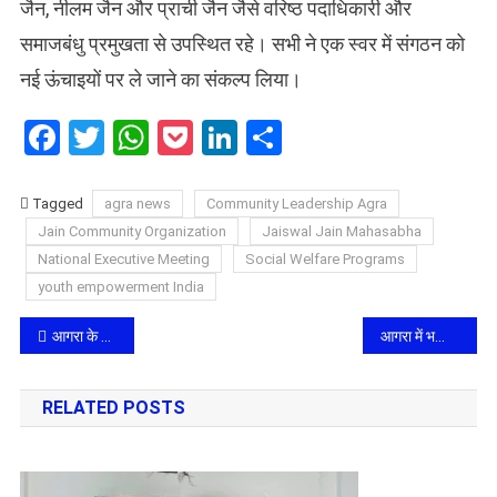
जैन, नीलम जैन और प्राची जैन जैसे वरिष्ठ पदाधिकारी और
समाजबंधु प्रमुखता से उपस्थित रहे। सभी ने एक स्वर में संगठन को
नई ऊंचाइयों पर ले जाने का संकल्प लिया।
Facebook
Twitter
WhatsApp
Pocket
LinkedIn
Share
Tagged
agra news
Community Leadership Agra
Jain Community Organization
​Jaiswal Jain Mahasabha
National Executive Meeting
Social Welfare Programs
youth empowerment India
Post
आगरा के कुतकपुर गांव में मातम: कूलर के तार से संदूक में दौड़ा करंट, सोए रह गए माता-पिता, उजड़ गई चार बच्चों की दुनिया
आगरा में भक्ति का अनूठा संगम: छीपीटोला मंदिर में उपाध्याय पदारोहण एवं जैनेश्वरी दीक्षा महोत्सव का भव्य शुभारंभ, विनोली यात्रा में उमड़ा जनसैलाब
navigation
RELATED POSTS