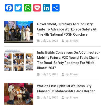
Facebook
Twitter
WhatsApp
Pocket
LinkedIn
Share
Government, Judiciary And Industry
Unite To Advance Workplace Safety At
The 4th National POSH Conclave
July 28, 2026
up18news
India Builds Consensus On A Connected-
Mobility Future: V2X Round Table Charts
The Road-Safety Roadmap For Viksit
Bharat 2047
July 17, 2026
up18news
World’s First Spiritual Wellness City
Planned On Maharashtra-Goa Border
July 16, 2026
up18news