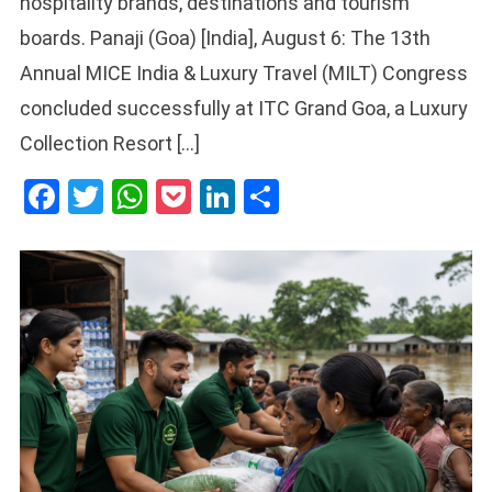
hospitality brands, destinations and tourism
boards. Panaji (Goa) [India], August 6: The 13th
Annual MICE India & Luxury Travel (MILT) Congress
concluded successfully at ITC Grand Goa, a Luxury
Collection Resort […]
Facebook
Twitter
WhatsApp
Pocket
LinkedIn
Share