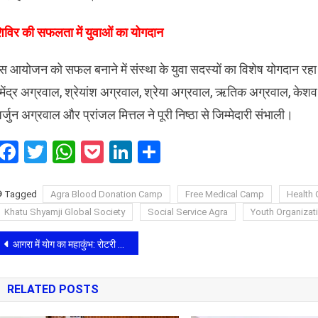
शिविर की सफलता में युवाओं का योगदान
स आयोजन को सफल बनाने में संस्था के युवा सदस्यों का विशेष योगदान रहा
ेमेंद्र अग्रवाल, श्रेयांश अग्रवाल, श्रेया अग्रवाल, ऋतिक अग्रवाल, केशव मित्
र्जुन अग्रवाल और प्रांजल मित्तल ने पूरी निष्ठा से जिम्मेदारी संभाली।
Facebook
Twitter
WhatsApp
Pocket
LinkedIn
Share
Tagged
​Agra Blood Donation Camp
Free Medical Camp
Health
Khatu Shyamji Global Society
Social Service Agra
Youth Organizat
Post
आगरा में योग का महाकुंभ: रोटरी क्लब आगरा ग्रेस के विशेष ध्यान सत्र में प्रतिभागियों ने जाना ‘अरहाटिक योग’ का महत्व
navigation
RELATED POSTS