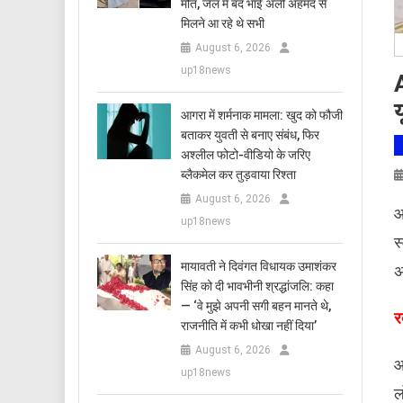
मौत, जेल में बंद भाई अली अहमद से
मिलने आ रहे थे सभी
August 6, 2026
up18news
A
य
आगरा में शर्मनाक मामला: खुद को फौजी
बताकर युवती से बनाए संबंध, फिर
अश्लील फोटो-वीडियो के जरिए
ब्लैकमेल कर तुड़वाया रिश्ता
August 6, 2026
आ
up18news
स
मायावती ने दिवंगत विधायक उमाशंकर
अ
सिंह को दी भावभीनी श्रद्धांजलि: कहा
— ‘वे मुझे अपनी सगी बहन मानते थे,
​
राजनीति में कभी धोखा नहीं दिया’
August 6, 2026
आ
up18news
ल