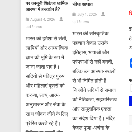
पर कानूनी शिकंजा धार्मिक
सीधा आघात
आस्था में हस्तक्षेप है?
​
July 1, 2026
August 4, 2026
up18news
up18news
इ
भारत की सांस्कृतिक
ह
भारत को हमेशा से संतों,
पहचान केवल उसके
अ
ऋषियों और आध्यात्मिक
इतिहास, भाषाओं और
ज्ञान की भूमि के रूप में
परंपराओं से नहीं बनती,
जाना जाता रहा है।
बल्कि उन आस्था-स्थलों
सदियों से पवित्र पुरुष
से भी निर्मित होती है
और महिलाएं दूसरों को
जिन्होंने सदियों से समाज
करुणा, सत्य, आत्म-
को नैतिकता, सहअस्तित्व
अनुशासन और सेवा के
और सामुदायिक एकता
साथ जीवन जीने के लिए
का संदेश दिया है। मंदिर
प्रेरित करते रहे हैं।
केवल पूजा-अर्चना के