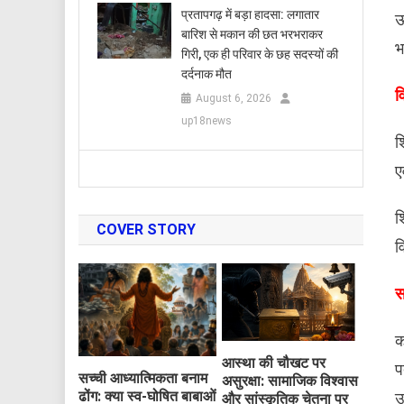
प्रतापगढ़ में बड़ा हादसा: लगातार
ऊ
बारिश से मकान की छत भरभराकर
भ
गिरी, एक ही परिवार के छह सदस्यों की
दर्दनाक मौत
​
August 6, 2026
up18news
श
ए
श
COVER STORY
व
​
क
आस्था की चौखट पर
प
सच्ची आध्यात्मिकता बनाम
असुरक्षा: सामाजिक विश्वास
ढोंग: क्या स्व-घोषित बाबाओं
उ
और सांस्कृतिक चेतना पर