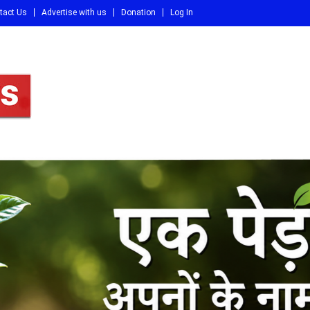
tact Us
Advertise with us
Donation
Log In
DI