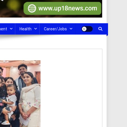
ment
Health
Career/Jobs