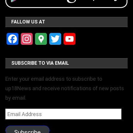
FALLOW US AT
Facebook
Instagram
Google
Twitter
YouTube
Maps
Channel
SUBSCRIBE TO VIA EMAIL
Enter your email address to subscribe to
up18News and receive notifications of new posts
by email.
Email
Address
Subscribe