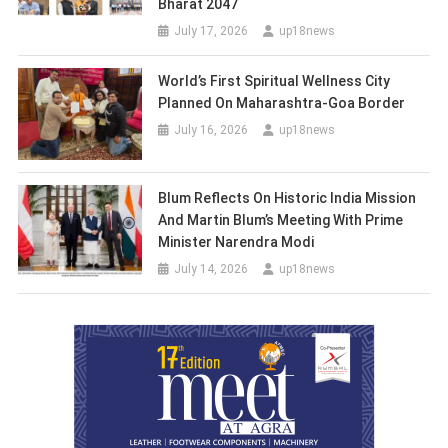
Bharat 2047
July 17, 2026
up18news
World’s First Spiritual Wellness City
Planned On Maharashtra-Goa Border
July 16, 2026
up18news
Blum Reflects On Historic India Mission
And Martin Blum’s Meeting With Prime
Minister Narendra Modi
July 14, 2026
up18news