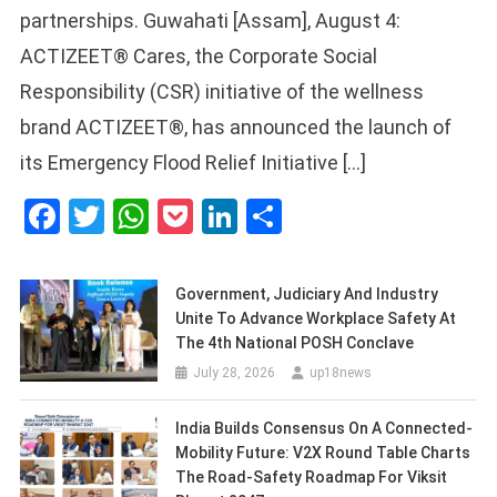
partnerships. Guwahati [Assam], August 4:
ACTIZEET® Cares, the Corporate Social
Responsibility (CSR) initiative of the wellness
brand ACTIZEET®, has announced the launch of
its Emergency Flood Relief Initiative […]
Facebook
Twitter
WhatsApp
Pocket
LinkedIn
Share
Government, Judiciary And Industry
Unite To Advance Workplace Safety At
The 4th National POSH Conclave
July 28, 2026
up18news
India Builds Consensus On A Connected-
Mobility Future: V2X Round Table Charts
The Road-Safety Roadmap For Viksit