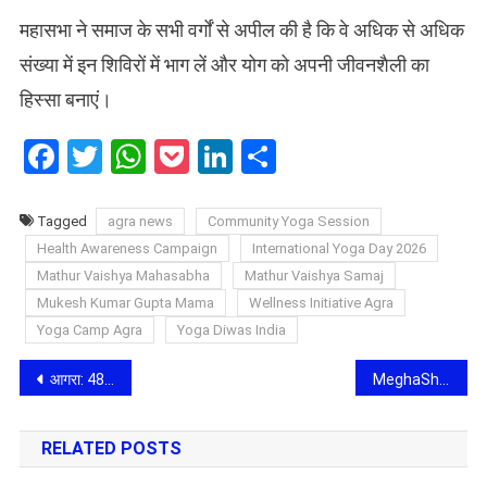
महासभा ने समाज के सभी वर्गों से अपील की है कि वे अधिक से अधिक
संख्या में इन शिविरों में भाग लें और योग को अपनी जीवनशैली का
हिस्सा बनाएं।
Facebook
Twitter
WhatsApp
Pocket
LinkedIn
Share
Tagged
agra news
Community Yoga Session
Health Awareness Campaign
International Yoga Day 2026
Mathur Vaishya Mahasabha
Mathur Vaishya Samaj
Mukesh Kumar Gupta Mama
Wellness Initiative Agra
Yoga Camp Agra
Yoga Diwas India
Post
आगरा: 48 दिवसीय ‘भक्तामर दीप अर्चना’ का भक्तिमय समापन, पद्मप्रभु जिनालय में गूंजे मंत्र और भजनों की स्वरलहरी
MeghaShrey NGO Associates with Iconic Gold Streaming Awards 2026
navigation
RELATED POSTS