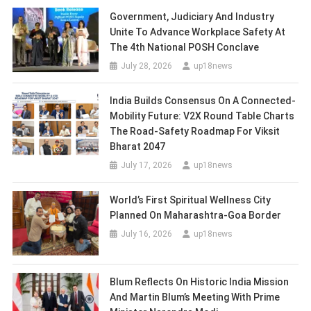
Government, Judiciary And Industry
Unite To Advance Workplace Safety At
The 4th National POSH Conclave
July 28, 2026
up18news
India Builds Consensus On A Connected-
Mobility Future: V2X Round Table Charts
The Road-Safety Roadmap For Viksit
Bharat 2047
July 17, 2026
up18news
World’s First Spiritual Wellness City
Planned On Maharashtra-Goa Border
July 16, 2026
up18news
Blum Reflects On Historic India Mission
And Martin Blum’s Meeting With Prime