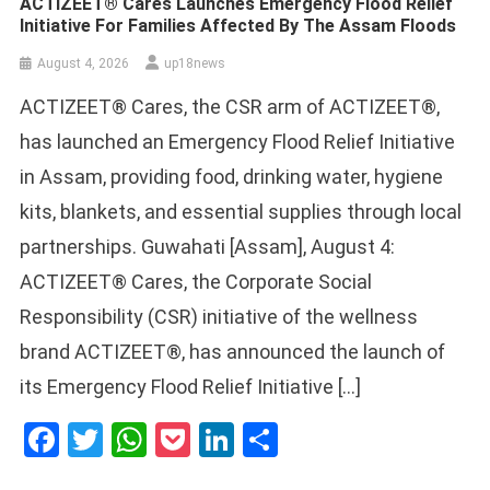
ACTIZEET® Cares Launches Emergency Flood Relief
Initiative For Families Affected By The Assam Floods
August 4, 2026
up18news
ACTIZEET® Cares, the CSR arm of ACTIZEET®,
has launched an Emergency Flood Relief Initiative
in Assam, providing food, drinking water, hygiene
kits, blankets, and essential supplies through local
partnerships. Guwahati [Assam], August 4:
ACTIZEET® Cares, the Corporate Social
Responsibility (CSR) initiative of the wellness
brand ACTIZEET®, has announced the launch of
its Emergency Flood Relief Initiative […]
Facebook
Twitter
WhatsApp
Pocket
LinkedIn
Share