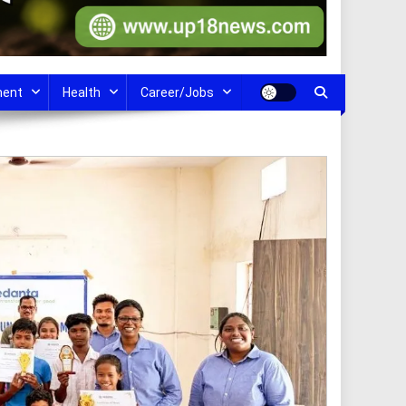
ment
Health
Career/Jobs