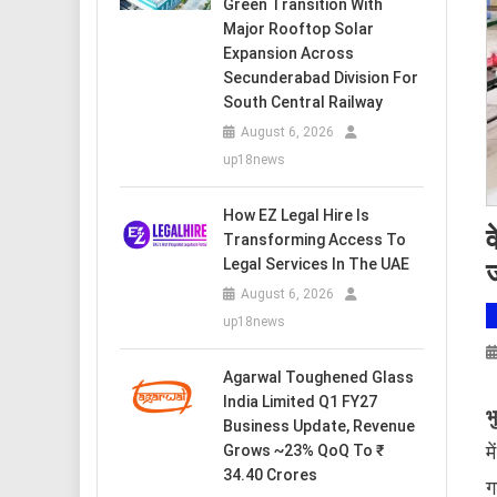
Green Transition With
Major Rooftop Solar
Expansion Across
Secunderabad Division For
South Central Railway
August 6, 2026
up18news
How EZ Legal Hire Is
व
Transforming Access To
Legal Services In The UAE
ज
August 6, 2026
up18news
Agarwal Toughened Glass
India Limited Q1 FY27
भ
Business Update, Revenue
म
Grows ~23% QoQ To ₹
34.40 Crores
ग