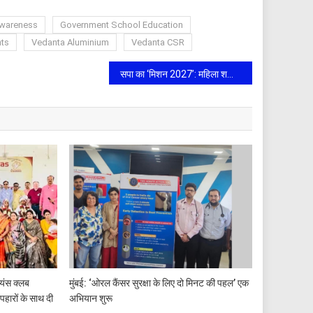
awareness
Government School Education
ts
Vedanta Aluminium
Vedanta CSR
सपा का ‘मिशन 2027’: महिला शक्ति और युवा जोश के साथ गांव-गांव पहुंचेगा संदेश, साइकिल यात्रा से होगी बदलाव की शुरुआत
ायंस क्लब
मुंबई: ‘ओरल कैंसर सुरक्षा के लिए दो मिनट की पहल’ एक
उपहारों के साथ दी
अभियान शुरू