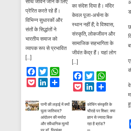
साथ जीवन जीने के लिए
अ
का संदेश दिया है। मंदिर
प्रेरित करते रहे हैं।
ड
केवल पूजा-अर्चना के
विभिन्न सुधारकों और
स्थान नहीं हैं; वे विश्वास,
छ
संतों के सिद्धांतों ने
संस्कृति, लोकजीवन और
द
भारतीय समाज को
सामाजिक सहभागिता के
ब
व्यापक रूप से प्रभावित
जीवंत केंद्र हैं। यहां लोग
[…]
ए
[…]
Facebook
Twitter
WhatsApp
क
Facebook
Twitter
What
Pocket
LinkedIn
Share
Pocket
LinkedIn
Share
व
म
ह
पानी की लड़ाई में क्यों
कोचिंग संस्कृति के
घुला जातिवाद?
चौराहे पर शिक्षा: क्या
आंदोलन की मर्यादा
ज्ञान से ज्यादा बिक
और संवैधानिक मूल्यों
रहा है ब्रांड?
पर डॉ. प्रियंका