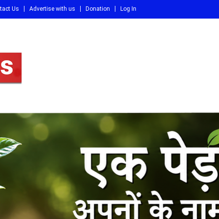
tact Us
Advertise with us
Donation
Log In
DI