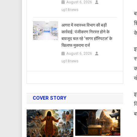
August 6, 2026
up18news
ब
श
आगरा में स्वास्थ्य विभाग की बड़ी
कार्रवाई: पंजीकरण निरस्त होने के
क
बावजूद चल रहे ‘सागर हॉस्पिटल’ के
खिलाफ मुकदमा दर्ज
इ
August 6, 2026
स
up18news
क
य
इ
COVER STORY
क
ब