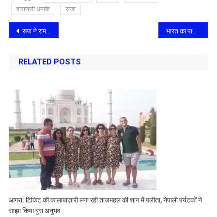
वाराणसी धमाके
सजा
Post
सपा ने रामपुर से आसिम रजा और आजमगढ़ से धर्मेन्‍द्र का नामांकन कराया
भारत का पाक को जवाब, पाकिस्‍तान अपने यहां अल्पसंख्यकों की सुरक्षा पर ध्यान दे
navigation
RELATED POSTS
आगरा: टिकिट की कालाबाज़ारी लगा रही ताजमहल की शान में पलीता, नेपाली पर्यटकों ने
साझा किया बुरा अनुभव