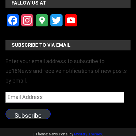
FALLOW US AT
Facebook
Instagram
Google
Twitter
YouTube
Maps
Channel
SUBSCRIBE TO VIA EMAIL
Enter your email address to subscribe to
up18News and receive notifications of new posts
by email.
Email
Address
Subscribe
|
Theme: News Portal by
Mystery Themes
.