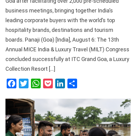
Goa after facilitating over 2,000 pre-scheduled
business meetings, bringing together India’s
leading corporate buyers with the world’s top
hospitality brands, destinations and tourism
boards. Panaji (Goa) [India], August 6: The 13th
Annual MICE India & Luxury Travel (MILT) Congress
concluded successfully at ITC Grand Goa, a Luxury
Collection Resort […]
Facebook
Twitter
WhatsApp
Pocket
LinkedIn
Share