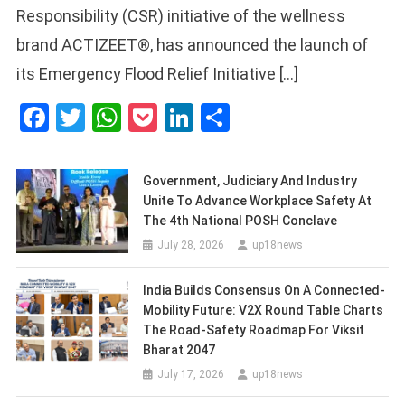
Responsibility (CSR) initiative of the wellness
brand ACTIZEET®, has announced the launch of
its Emergency Flood Relief Initiative […]
Facebook
Twitter
WhatsApp
Pocket
LinkedIn
Share
Government, Judiciary And Industry
Unite To Advance Workplace Safety At
The 4th National POSH Conclave
July 28, 2026
up18news
India Builds Consensus On A Connected-
Mobility Future: V2X Round Table Charts
The Road-Safety Roadmap For Viksit
Bharat 2047
July 17, 2026
up18news