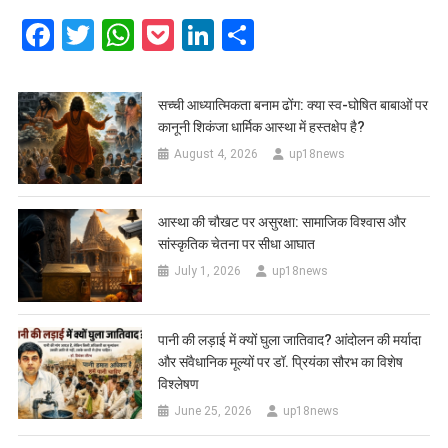
Facebook
Twitter
WhatsApp
Pocket
LinkedIn
Share
सच्ची आध्यात्मिकता बनाम ढोंग: क्या स्व-घोषित बाबाओं पर
कानूनी शिकंजा धार्मिक आस्था में हस्तक्षेप है?
August 4, 2026
up18news
आस्था की चौखट पर असुरक्षा: सामाजिक विश्वास और
सांस्कृतिक चेतना पर सीधा आघात
July 1, 2026
up18news
पानी की लड़ाई में क्यों घुला जातिवाद? आंदोलन की मर्यादा
और संवैधानिक मूल्यों पर डॉ. प्रियंका सौरभ का विशेष
विश्लेषण
June 25, 2026
up18news