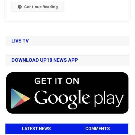
Continue Reading
LIVE TV
DOWNLOAD UP18 NEWS APP
LATEST NEWS
COMMENTS