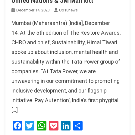
United Nations & JM Marriott
December 14, 2023
Up18news
Mumbai (Maharashtra) [India], December
14: At the 5th edition of The Restore Awards,
CHRO and chief, Sustainability, Himal Tiwari
spoke up about inclusion, mental health and
sustainability within the Tata Power group of
companies. “At Tata Power, we are
unwavering in our commitment to promoting
inclusive development, and our flagship
initiative ‘Pay Autention’, India’s first phygital
[…]
Facebook
Twitter
WhatsApp
Pocket
LinkedIn
Share