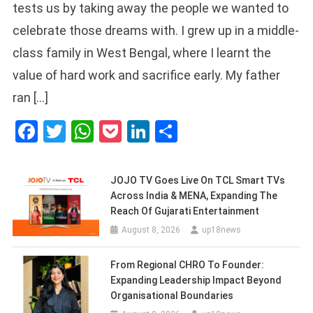
tests us by taking away the people we wanted to
celebrate those dreams with. I grew up in a middle-
class family in West Bengal, where I learnt the
value of hard work and sacrifice early. My father
ran […]
Facebook
Twitter
WhatsApp
Pocket
LinkedIn
Share
JOJO TV Goes Live On TCL Smart TVs
Across India & MENA, Expanding The
Reach Of Gujarati Entertainment
August 8, 2026
up18news
From Regional CHRO To Founder:
Expanding Leadership Impact Beyond
Organisational Boundaries