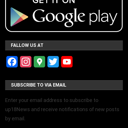
FALLOW US AT
Facebook
Instagram
Google
Twitter
YouTube
Maps
Channel
SUBSCRIBE TO VIA EMAIL
Enter your email address to subscribe to
up18News and receive notifications of new posts
by email.