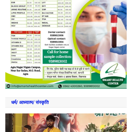
धर्म/ आध्‍यात्‍म/ संस्‍कृति