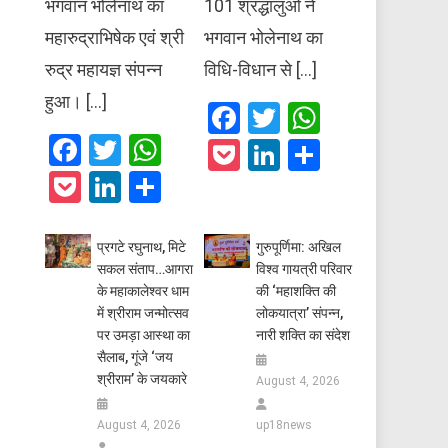
भगवान भोलेनाथ का
101 श्रद्धालुओं ने
महारुद्राभिषेक एवं श्री
भगवान भोलेनाथ का
रुद्र महायज्ञ संपन्न
विधि-विधान से […]
हुआ। […]
Facebook
Twitter
WhatsAp
Facebook
Twitter
WhatsApp
Pocket
LinkedIn
Share
Pocket
LinkedIn
Share
प्रगटे रघुनाथ, मिटे
गुरुपूर्णिमा: अखिल
सकल संताप…आगरा
विश्व गायत्री परिवार
के महाकालेश्वर धाम
की ‘महाशक्ति की
में श्रीराम जन्मोत्सव
लोकयात्रा’ संपन्न,
पर उमड़ा आस्था का
नारी शक्ति का संदेश
सैलाब, गूंजे ‘जय
श्रीराम’ के जयकारे
August 4, 2026
August 4, 2026
up18news