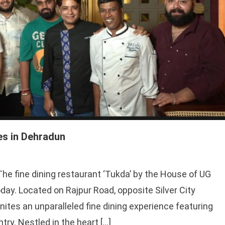
es in Dehradun
The fine dining restaurant ‘Tukda’ by the House of UG
oday. Located on Rajpur Road, opposite Silver City
nites an unparalleled fine dining experience featuring
try. Nestled in the heart […]