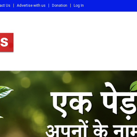
act Us
Advertise with us
Donation
Log In
DI