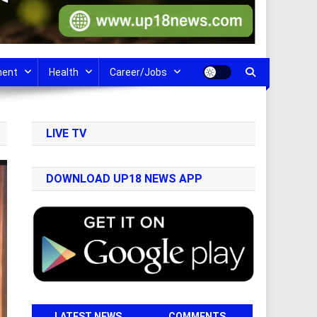
ment
Health
Career/Jobs
LIVE TV
DOWNLOAD UP18 NEWS APP
LATEST NEWS
COMMENTS