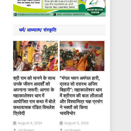
धर्म/ आध्‍यात्‍म/ संस्‍कृति
​श्री राम को मानने के साथ
​”मंगल भवन अमंगल हारी,
उनके जीवन आदर्शों को
द्रवउ सो दसरथ अजिर
अपनाना जरूरी: आगरा के
बिहारी”: महाकालेश्वर धाम
महाकालेश्वर धाम में
में श्रीराम की बाल लीलाओं
आयोजित राम कथा में बोले
और विश्वामित्र यज्ञ प्रसंग
कथावाचक पंडित विमलेश
ने भक्तों को किया
त्रिवेदी
भावविभोर
August 6, 2026
August 5, 2026
up18news
up18news