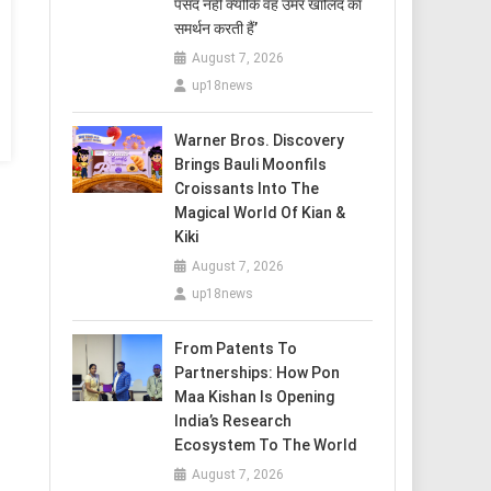
पसंद नहीं क्योंकि वह उमर खालिद का
समर्थन करती हैं’
August 7, 2026
up18news
Warner Bros. Discovery
Brings Bauli Moonfils
Croissants Into The
Magical World Of Kian &
Kiki
August 7, 2026
up18news
From Patents To
Partnerships: How Pon
Maa Kishan Is Opening
India’s Research
Ecosystem To The World
August 7, 2026