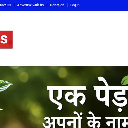
tact Us
Advertise with us
Donation
Log In
DI