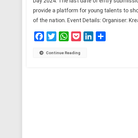
Day 2024. The last date of entry submissi
provide a platform for young talents to sh
of the nation. Event Details: Organiser: Kre
Facebook
Twitter
WhatsApp
Pocket
LinkedIn
Share
Continue Reading