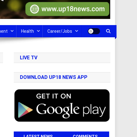
ment
Health
Career/Jobs
LIVE TV
DOWNLOAD UP18 NEWS APP
LATEST NEWS
COMMENTS