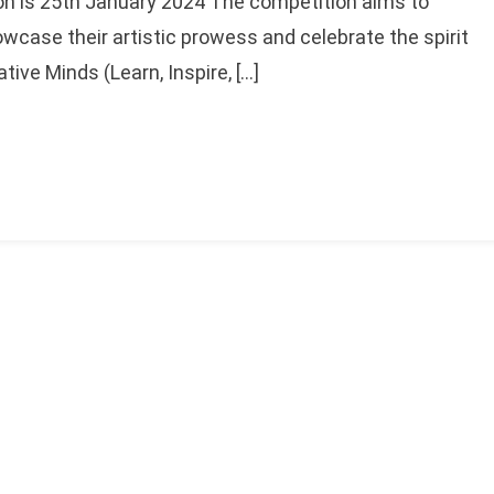
on is 25th January 2024 The competition aims to
owcase their artistic prowess and celebrate the spirit
ative Minds (Learn, Inspire, […]