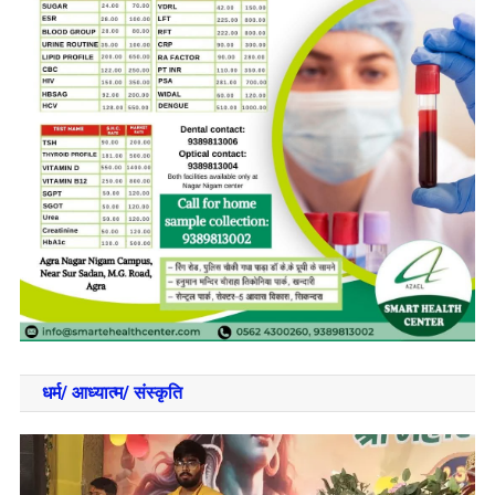
धर्म/ आध्‍यात्‍म/ संस्‍कृति