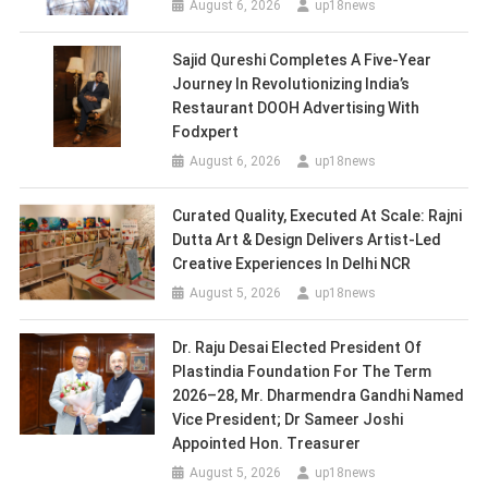
August 6, 2026
up18news
Sajid Qureshi Completes A Five-Year
Journey In Revolutionizing India’s
Restaurant DOOH Advertising With
Fodxpert
August 6, 2026
up18news
Curated Quality, Executed At Scale: Rajni
Dutta Art & Design Delivers Artist-Led
Creative Experiences In Delhi NCR
August 5, 2026
up18news
Dr. Raju Desai Elected President Of
Plastindia Foundation For The Term
2026–28, Mr. Dharmendra Gandhi Named
Vice President; Dr Sameer Joshi
Appointed Hon. Treasurer
August 5, 2026
up18news