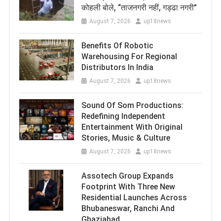
कोहली बोले, “ताजनगरी नहीं, गड्ढा नगरी”
August 7, 2026
up18news
Benefits Of Robotic
Warehousing For Regional
Distributors In India
August 7, 2026
up18news
Sound Of Som Productions:
Redefining Independent
Entertainment With Original
Stories, Music & Culture
August 7, 2026
up18news
Assotech Group Expands
Footprint With Three New
Residential Launches Across
Bhubaneswar, Ranchi And
Ghaziabad