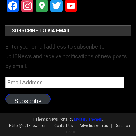
Facebook
Instagram
Google
Twitter
YouTube
Maps
Channel
SUBSCRIBE TO VIA EMAIL
Enter your email address to subscribe to
up18News and receive notifications of new posts
by email.
Email
Address
Subscribe
|
Theme: News Portal by
Mystery Themes
.
Editor@up18news.com
Contact Us
Advertise with us
Donation
Log In