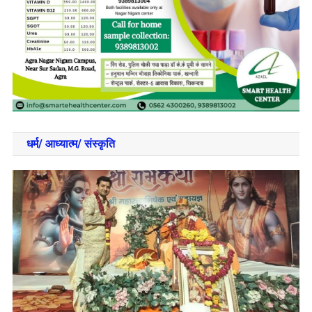
धर्म/ आध्‍यात्‍म/ संस्‍कृति