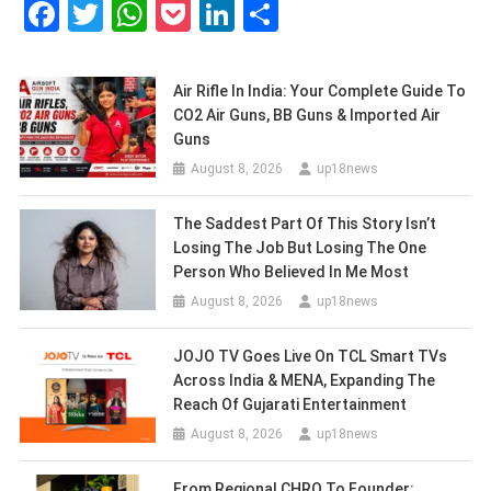
Facebook
Twitter
WhatsApp
Pocket
LinkedIn
Share
Air Rifle In India: Your Complete Guide To
CO2 Air Guns, BB Guns & Imported Air
Guns
August 8, 2026
up18news
The Saddest Part Of This Story Isn’t
Losing The Job But Losing The One
Person Who Believed In Me Most
August 8, 2026
up18news
JOJO TV Goes Live On TCL Smart TVs
Across India & MENA, Expanding The
Reach Of Gujarati Entertainment
August 8, 2026
up18news
From Regional CHRO To Founder: