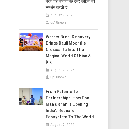
पसंद नहीं क्योंकि वह उमर खालिद का
समर्थन करती हैं’
August 7, 2026
up18news
Warner Bros. Discovery
Brings Bauli Moonfils
Croissants Into The
Magical World Of Kian &
Kiki
August 7, 2026
up18news
From Patents To
Partnerships: How Pon
Maa Kishan Is Opening
India’s Research
Ecosystem To The World
August 7, 2026