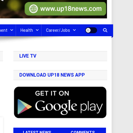
ment
Health
Career/Jobs
LIVE TV
DOWNLOAD UP18 NEWS APP
LATEST NEWS
COMMENTS