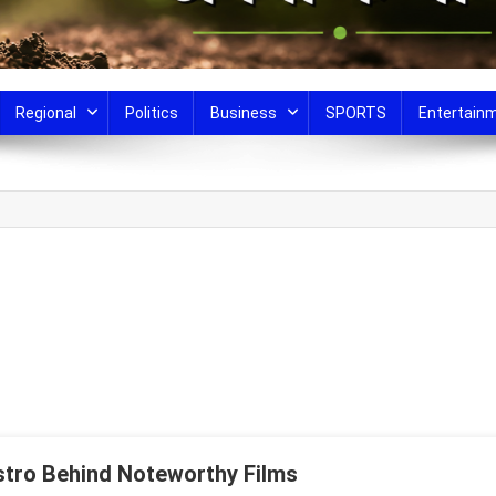
Regional
Politics
Business
SPORTS
Entertain
stro Behind Noteworthy Films