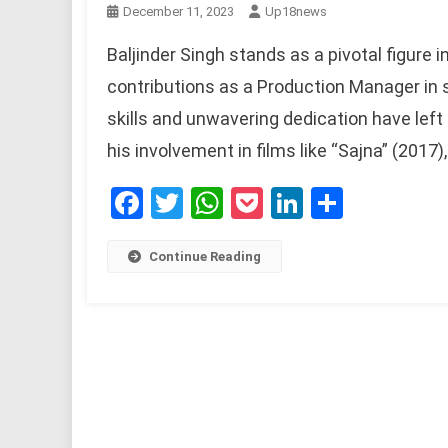
December 11, 2023
Up18news
Baljinder Singh stands as a pivotal figure 
contributions as a Production Manager in
skills and unwavering dedication have left 
his involvement in films like “Sajna” (2017),
Facebook
Twitter
WhatsApp
Pocket
LinkedIn
Share
Continue Reading