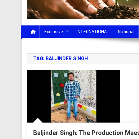
Exclusive
INTERNATIONAL
National
TAG:
BALJINDER SINGH
Baljinder Singh: The Production Mae