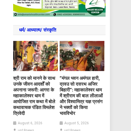
धर्म/ आध्‍यात्‍म/ संस्‍कृति
​श्री राम को मानने के साथ
​”मंगल भवन अमंगल हारी,
उनके जीवन आदर्शों को
द्रवउ सो दसरथ अजिर
अपनाना जरूरी: आगरा के
बिहारी”: महाकालेश्वर धाम
महाकालेश्वर धाम में
में श्रीराम की बाल लीलाओं
आयोजित राम कथा में बोले
और विश्वामित्र यज्ञ प्रसंग
कथावाचक पंडित विमलेश
ने भक्तों को किया
त्रिवेदी
भावविभोर
August 6, 2026
August 5, 2026
up18news
up18news