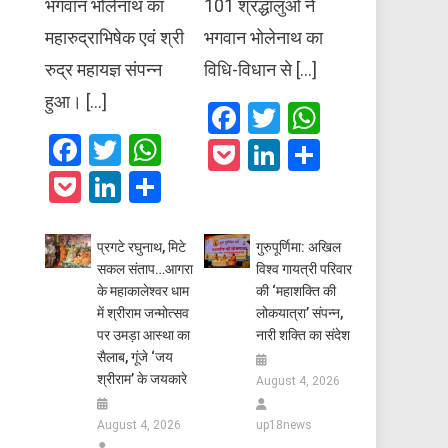
भगवान भोलेनाथ का
101 श्रद्धालुओं ने
महारुद्राभिषेक एवं श्री
भगवान भोलेनाथ का
रुद्र महायज्ञ संपन्न
विधि-विधान से […]
हुआ। […]
Facebook
Twitter
WhatsAp
Facebook
Twitter
WhatsApp
Pocket
LinkedIn
Share
Pocket
LinkedIn
Share
प्रगटे रघुनाथ, मिटे
गुरुपूर्णिमा: अखिल
सकल संताप…आगरा
विश्व गायत्री परिवार
के महाकालेश्वर धाम
की ‘महाशक्ति की
में श्रीराम जन्मोत्सव
लोकयात्रा’ संपन्न,
पर उमड़ा आस्था का
नारी शक्ति का संदेश
सैलाब, गूंजे ‘जय
श्रीराम’ के जयकारे
August 4, 2026
August 4, 2026
up18news