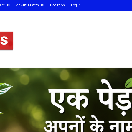
act Us
Advertise with us
Donation
Log In
DI