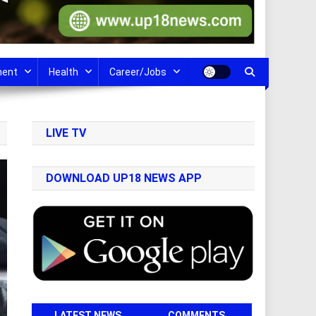
ment
Health
Career/Jobs
LIVE TV
DOWNLOAD UP18 NEWS APP
LATEST NEWS
COMMENTS