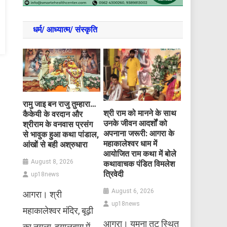
धर्म/ आध्‍यात्‍म/ संस्‍कृति
रामु जाइ बन राजु तुम्हारा…
​श्री राम को मानने के साथ
कैकेयी के वरदान और
उनके जीवन आदर्शों को
श्रीराम के वनवास प्रसंग
अपनाना जरूरी: आगरा के
से भावुक हुआ कथा पांडाल,
महाकालेश्वर धाम में
आंखों से बही अश्रुधारा
आयोजित राम कथा में बोले
August 8, 2026
कथावाचक पंडित विमलेश
त्रिवेदी
up18news
August 6, 2026
आगरा। श्री
up18news
महाकालेश्वर मंदिर, बूढ़ी
आगरा। यमुना तट स्थित
का नगला, दयालबाग में