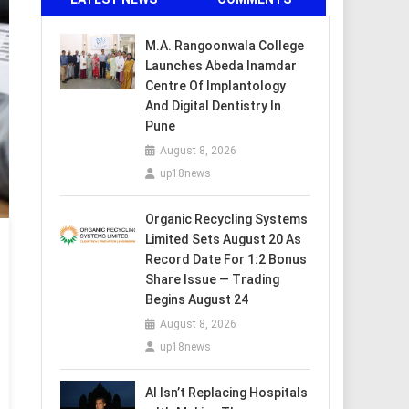
M.A. Rangoonwala College
Launches Abeda Inamdar
Centre Of Implantology
And Digital Dentistry In
Pune
August 8, 2026
up18news
Organic Recycling Systems
Limited Sets August 20 As
Record Date For 1:2 Bonus
Share Issue — Trading
Begins August 24
August 8, 2026
up18news
AI Isn’t Replacing Hospitals