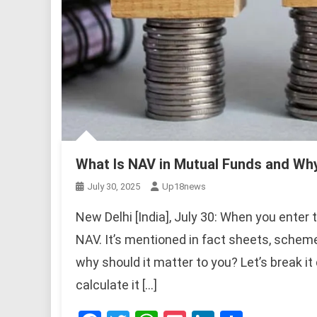
What Is NAV in Mutual Funds and Why
July 30, 2025
Up18news
New Delhi [India], July 30: When you enter 
NAV. It’s mentioned in fact sheets, scheme
why should it matter to you? Let’s break 
calculate it […]