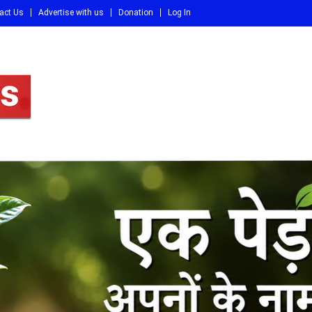
act Us
Advertise with us
Donation
Log In
DI