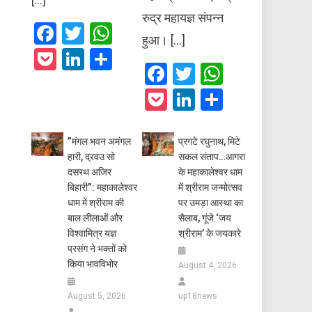
रुद्र महायज्ञ संपन्न
Facebook
Twitter
WhatsApp
हुआ। […]
Pocket
LinkedIn
Share
Facebook
Twitter
WhatsAp
Pocket
LinkedIn
Share
​”मंगल भवन अमंगल
प्रगटे रघुनाथ, मिटे
हारी, द्रवउ सो
सकल संताप…आगरा
दसरथ अजिर
के महाकालेश्वर धाम
बिहारी”: महाकालेश्वर
में श्रीराम जन्मोत्सव
धाम में श्रीराम की
पर उमड़ा आस्था का
बाल लीलाओं और
सैलाब, गूंजे ‘जय
विश्वामित्र यज्ञ
श्रीराम’ के जयकारे
प्रसंग ने भक्तों को
किया भावविभोर
August 4, 2026
August 5, 2026
up18news