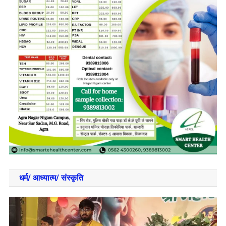
धर्म/ आध्‍यात्‍म/ संस्‍कृति