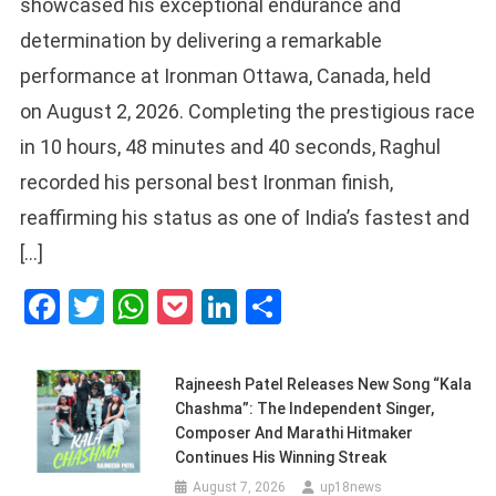
showcased his exceptional endurance and
determination by delivering a remarkable
performance at Ironman Ottawa, Canada, held
on August 2, 2026. Completing the prestigious race
in 10 hours, 48 minutes and 40 seconds, Raghul
recorded his personal best Ironman finish,
reaffirming his status as one of India’s fastest and
[…]
Facebook
Twitter
WhatsApp
Pocket
LinkedIn
Share
Rajneesh Patel Releases New Song “Kala
Chashma”: The Independent Singer,
Composer And Marathi Hitmaker
Continues His Winning Streak
August 7, 2026
up18news