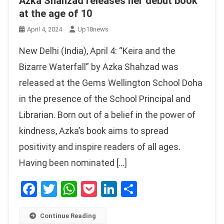
Azka Shahzad releases her debut book
at the age of 10
April 4, 2024
Up18news
New Delhi (India), April 4: “Keira and the
Bizarre Waterfall” by Azka Shahzad was
released at the Gems Wellington School Doha
in the presence of the School Principal and
Librarian. Born out of a belief in the power of
kindness, Azka’s book aims to spread
positivity and inspire readers of all ages.
Having been nominated […]
Facebook
Twitter
WhatsApp
Pocket
LinkedIn
Share
Continue Reading