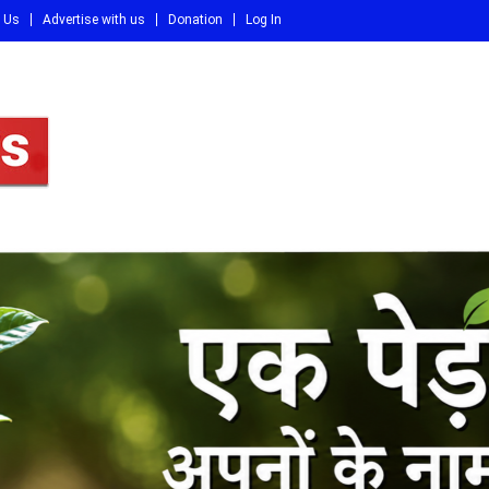
 Us
Advertise with us
Donation
Log In
DI