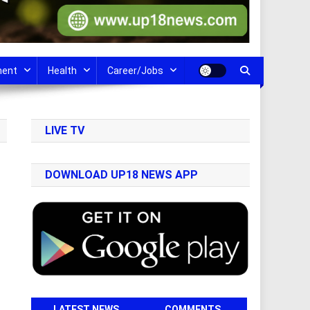
ment
Health
Career/Jobs
LIVE TV
DOWNLOAD UP18 NEWS APP
LATEST NEWS
COMMENTS