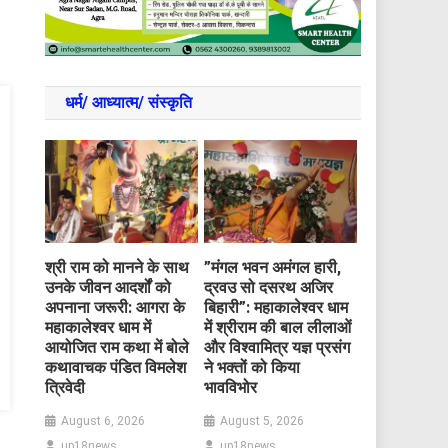
धर्म/ आध्‍यात्‍म/ संस्‍कृति
​श्री राम को मानने के साथ
​”मंगल भवन अमंगल हारी,
उनके जीवन आदर्शों को
द्रवउ सो दसरथ अजिर
अपनाना जरूरी: आगरा के
बिहारी”: महाकालेश्वर धाम
महाकालेश्वर धाम में
में श्रीराम की बाल लीलाओं
आयोजित राम कथा में बोले
और विश्वामित्र यज्ञ प्रसंग
कथावाचक पंडित विमलेश
ने भक्तों को किया
त्रिवेदी
भावविभोर
August 6, 2026
August 5, 2026
up18news
up18news