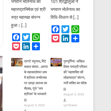
भगवान भोलेनाथ का
101 श्रद्धालुओं ने
महारुद्राभिषेक एवं श्री
भगवान भोलेनाथ का
रुद्र महायज्ञ संपन्न
विधि-विधान से […]
हुआ। […]
Facebook
Twitter
WhatsAp
Facebook
Twitter
WhatsApp
Pocket
LinkedIn
Share
Pocket
LinkedIn
Share
प्रगटे रघुनाथ, मिटे
गुरुपूर्णिमा: अखिल
सकल संताप…आगरा
विश्व गायत्री परिवार
के महाकालेश्वर धाम
की ‘महाशक्ति की
में श्रीराम जन्मोत्सव
लोकयात्रा’ संपन्न,
पर उमड़ा आस्था का
नारी शक्ति का संदेश
सैलाब, गूंजे ‘जय
श्रीराम’ के जयकारे
August 4, 2026
August 4, 2026
up18news