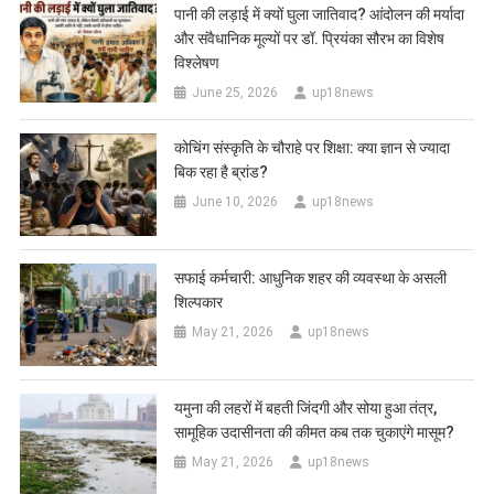
पानी की लड़ाई में क्यों घुला जातिवाद? आंदोलन की मर्यादा
और संवैधानिक मूल्यों पर डॉ. प्रियंका सौरभ का विशेष
विश्लेषण
June 25, 2026
up18news
कोचिंग संस्कृति के चौराहे पर शिक्षा: क्या ज्ञान से ज्यादा
बिक रहा है ब्रांड?
June 10, 2026
up18news
सफाई कर्मचारी: आधुनिक शहर की व्यवस्था के असली
शिल्पकार
May 21, 2026
up18news
यमुना की लहरों में बहती जिंदगी और सोया हुआ तंत्र,
सामूहिक उदासीनता की कीमत कब तक चुकाएंगे मासूम?
May 21, 2026
up18news