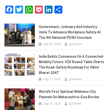
Facebook
Twitter
WhatsApp
Pocket
LinkedIn
Share
Government, Judiciary And Industry
Unite To Advance Workplace Safety At
The 4th National POSH Conclave
July 28, 2026
up18news
India Builds Consensus On A Connected-
Mobility Future: V2X Round Table Charts
The Road-Safety Roadmap For Viksit
Bharat 2047
July 17, 2026
up18news
World’s First Spiritual Wellness City
Planned On Maharashtra-Goa Border
July 16, 2026
up18news