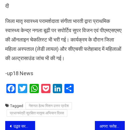
दी
जिला मातृ स्वास्थ्य परामर्शदाता संगीता भारती द्वारा प्राथमिक
स्वास्थ्य केन्द्र नगला बूढी पर सपोर्टिव सुपर विजन एवं पीएमएसएमए
की ऑनलाइन चेकलिस्ट भी भरी गई। कार्यक्रम के दौरान जिला
महिला अस्पताल (लेडी लायल) और सीएचसी फतेहाबाद में महिलाओं
की अल्ट्रासाउंड जांच भी की गई।
-up18 News
Facebook
Twitter
WhatsApp
Pocket
LinkedIn
Share
Tagged
नेशनल हेल्थ मिशन उत्तर प्रदेश
प्रधानमंत्री सुरक्षित मातृत्व अभियान दिवस
Post
उद्धव सरकार के खिलाफ 14 फरवरी से अनिश्चितकालीन भूख हड़ताल करेंगे अन्ना
आगरा: फतेहपुर सीकरी की शाही मस्जिद में नमाज़ के दौरान छत से गिरा बड़ा पत्थर, मची भगदड़