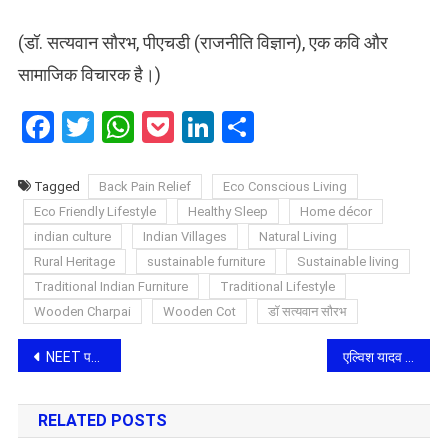
(डॉ. सत्यवान सौरभ, पीएचडी (राजनीति विज्ञान), एक कवि और
सामाजिक विचारक है।)
Facebook
Twitter
WhatsApp
Pocket
LinkedIn
Share
Tagged
Back Pain Relief
Eco Conscious Living
Eco Friendly Lifestyle
Healthy Sleep
Home décor
indian culture
Indian Villages
Natural Living
Rural Heritage
sustainable furniture
Sustainable living
Traditional Indian Furniture
Traditional Lifestyle
Wooden Charpai
Wooden Cot
डॉ सत्यवान सौरभ
Post
NEET परीक्षा में ड्रेस कोड पर बवाल: बुर्का पहनने को लेकर छात्रा को केंद्र पर रोका, प्रशासन के दखल के बाद मिली एंट्री
एल्विश यादव का ‘सरदार अवतार’! ‘साडी सुन’ का टीज़र हुआ रिलीज़, फैंस बोले- ‘क्या लुक है!’
navigation
RELATED POSTS