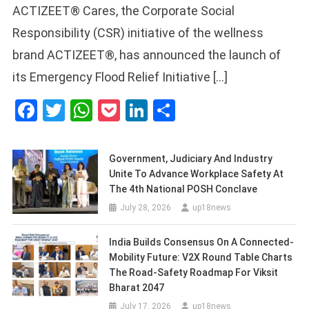
ACTIZEET® Cares, the Corporate Social
Responsibility (CSR) initiative of the wellness
brand ACTIZEET®, has announced the launch of
its Emergency Flood Relief Initiative […]
Facebook
Twitter
WhatsApp
Pocket
LinkedIn
Share
Government, Judiciary And Industry
Unite To Advance Workplace Safety At
The 4th National POSH Conclave
July 28, 2026
up18news
India Builds Consensus On A Connected-
Mobility Future: V2X Round Table Charts
The Road-Safety Roadmap For Viksit
Bharat 2047
July 17, 2026
up18news