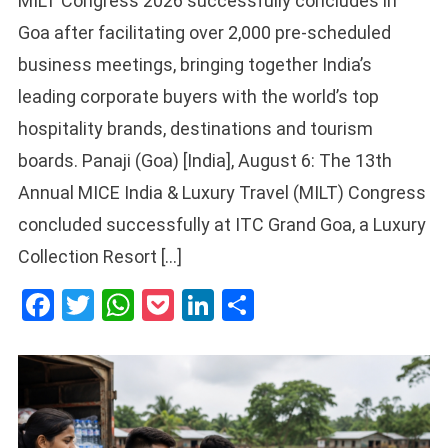
MILT Congress 2026 successfully concludes in
Goa after facilitating over 2,000 pre-scheduled
business meetings, bringing together India’s
leading corporate buyers with the world’s top
hospitality brands, destinations and tourism
boards. Panaji (Goa) [India], August 6: The 13th
Annual MICE India & Luxury Travel (MILT) Congress
concluded successfully at ITC Grand Goa, a Luxury
Collection Resort […]
Facebook
Twitter
WhatsApp
Pocket
LinkedIn
Share