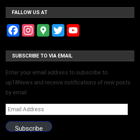
FALLOW US AT
Facebook
Instagram
Google
Twitter
YouTube
Maps
Channel
SUBSCRIBE TO VIA EMAIL
Enter your email address to subscribe to
up18News and receive notifications of new posts
by email.
Email
Address
Subscribe