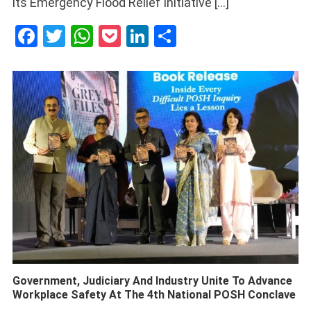
its Emergency Flood Relief Initiative […]
Facebook
Twitter
WhatsApp
Pocket
LinkedIn
Share
Government, Judiciary And Industry Unite To Advance
Workplace Safety At The 4th National POSH Conclave