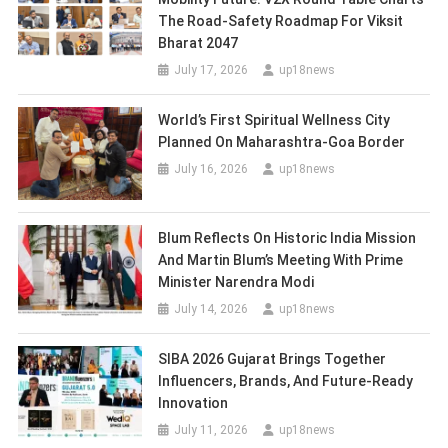
The Road-Safety Roadmap For Viksit
Bharat 2047
July 17, 2026
up18news
World’s First Spiritual Wellness City
Planned On Maharashtra-Goa Border
July 16, 2026
up18news
Blum Reflects On Historic India Mission
And Martin Blum’s Meeting With Prime
Minister Narendra Modi
July 14, 2026
up18news
SIBA 2026 Gujarat Brings Together
Influencers, Brands, And Future-Ready
Innovation
July 11, 2026
up18news