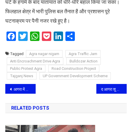
घंटे के हंगामे के बाद यातायात को धीरे-धीरे बहाल किया जा सका।
फिलहाल क्षेत्र में भारी पुलिस बल तैनात है और प्रशासन पूरे
घटनाक्रम पर पैनी नजर रखे हुए है।
Facebook
Twitter
WhatsApp
Pocket
LinkedIn
Share
Tagged
Agra nagar nigam
Agra Traffic Jam
Anti Encroachment Drive Agra
Bulldozer Action
Public Protest Agra
Road Construction Project
Tajganj News
UP Government Development Scheme
Post
आगरा में पारिवारिक विवाद ने लिया हिंसक रूप, मायके में रह रही पत्नी की पति ने चाकू घोंपकर की निर्मम हत्या
​द आगरा शू फैक्टर्स फेडरेशन: विजय सामा दूसरी बार बने निर्विरोध अध्यक्ष, शपथ ग्रहण समारोह में व्यापारियों का उमड़ा जनसैलाब
navigation
RELATED POSTS