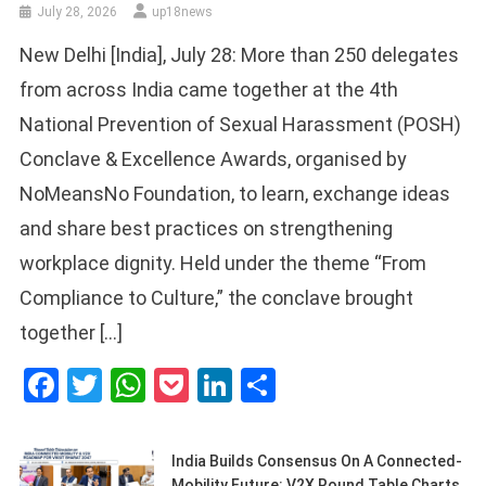
July 28, 2026
up18news
New Delhi [India], July 28: More than 250 delegates
from across India came together at the 4th
National Prevention of Sexual Harassment (POSH)
Conclave & Excellence Awards, organised by
NoMeansNo Foundation, to learn, exchange ideas
and share best practices on strengthening
workplace dignity. Held under the theme “From
Compliance to Culture,” the conclave brought
together […]
Facebook
Twitter
WhatsApp
Pocket
LinkedIn
Share
India Builds Consensus On A Connected-
Mobility Future: V2X Round Table Charts