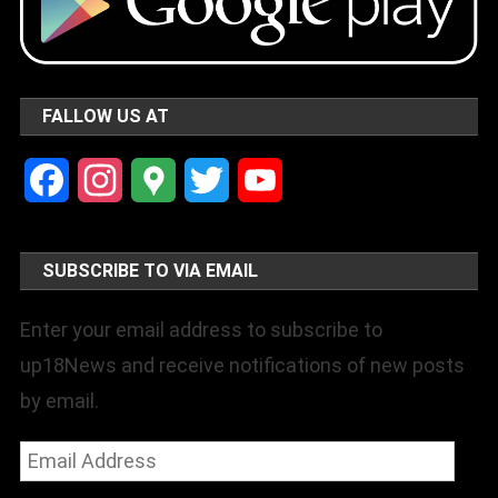
FALLOW US AT
Facebook
Instagram
Google
Twitter
YouTube
Maps
Channel
SUBSCRIBE TO VIA EMAIL
Enter your email address to subscribe to
up18News and receive notifications of new posts
by email.
Email
Address