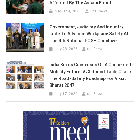
Affected By The Assam Floods
August 4, 2026
up18news
Government, Judiciary And Industry
Unite To Advance Workplace Safety At
The 4th National POSH Conclave
July 28, 2026
up18news
India Builds Consensus On A Connected-
Mobility Future: V2X Round Table Charts
The Road-Safety Roadmap For Viksit
Bharat 2047
July 17, 2026
up18news