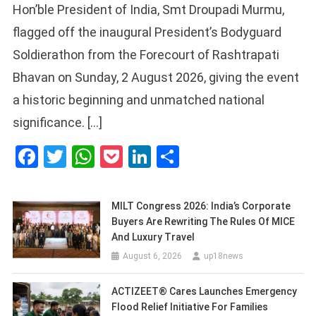
Hon’ble President of India, Smt Droupadi Murmu,
flagged off the inaugural President’s Bodyguard
Soldierathon from the Forecourt of Rashtrapati
Bhavan on Sunday, 2 August 2026, giving the event
a historic beginning and unmatched national
significance. […]
Facebook
Twitter
WhatsApp
Pocket
LinkedIn
Share
MILT Congress 2026: India’s Corporate
Buyers Are Rewriting The Rules Of MICE
And Luxury Travel
August 6, 2026
up18news
ACTIZEET® Cares Launches Emergency
Flood Relief Initiative For Families