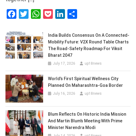
Facebook
Twitter
WhatsApp
Pocket
LinkedIn
Share
India Builds Consensus On A Connected-
Mobility Future: V2X Round Table Charts
The Road-Safety Roadmap For Viksit
Bharat 2047
July 17, 2026
up18news
World’s First Spiritual Wellness City
Planned On Maharashtra-Goa Border
July 16, 2026
up18news
Blum Reflects On Historic India Mission
And Martin Blum’s Meeting With Prime
Minister Narendra Modi
July 14, 2026
up18news