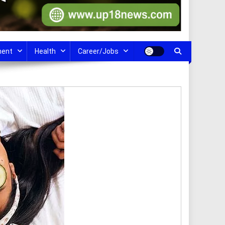
ment
Health
Career/Jobs