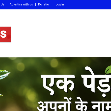
 Us
Advertise with us
Donation
Log In
DI