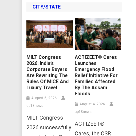
CITY/STATE
MILT Congress
ACTIZEET® Cares
2026: India’s
Launches
Corporate Buyers
Emergency Flood
Are Rewriting The
Relief Initiative For
Rules Of MICE And
Families Affected
Luxury Travel
By The Assam
Floods
August 6, 2026
August 4, 2026
up18news
up18news
MILT Congress
ACTIZEET®
2026 successfully
Cares, the CSR