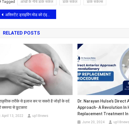
Tagged
आंखों के नीचे डार्क सर्कल
डार्क सर्कल
डार्क सर्कल्स
Post
असिस्टेंट ड्राइविंग मोड को एंड्रॉयड ऑटो से रिप्लेस करने जा रहा Google
navigation
RELATED POSTS
्राकृतिक तरीके से इलाज कर पा सकते है जोड़ों के दर्द
Dr. Narayan Hulse’s Direct 
ी समस्या से छुटकारा
Approach- A Revolution In 
Replacement Treatment In 
April 13, 2022
up18news
June 20, 2024
up18new