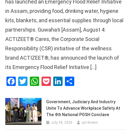
has launched an Emergency Flood Relief Initiative
in Assam, providing food, drinking water, hygiene
kits, blankets, and essential supplies through local
partnerships. Guwahati [Assam], August 4:
ACTIZEET® Cares, the Corporate Social
Responsibility (CSR) initiative of the wellness
brand ACTIZEET®, has announced the launch of
its Emergency Flood Relief Initiative […]
Facebook
Twitter
WhatsApp
Pocket
LinkedIn
Share
Government, Judiciary And Industry
Unite To Advance Workplace Safety At
The 4th National POSH Conclave
July 28, 2026
up18news