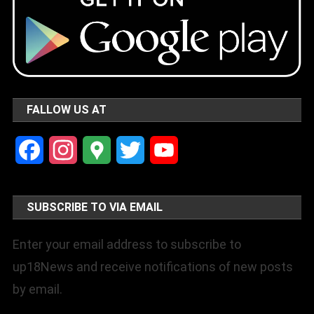
FALLOW US AT
Facebook
Instagram
Google
Twitter
YouTube
Maps
Channel
SUBSCRIBE TO VIA EMAIL
Enter your email address to subscribe to
up18News and receive notifications of new posts
by email.