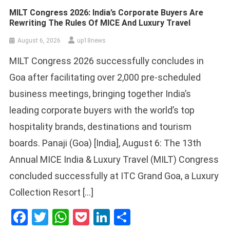
MILT Congress 2026: India’s Corporate Buyers Are
Rewriting The Rules Of MICE And Luxury Travel
August 6, 2026
up18news
MILT Congress 2026 successfully concludes in
Goa after facilitating over 2,000 pre-scheduled
business meetings, bringing together India’s
leading corporate buyers with the world’s top
hospitality brands, destinations and tourism
boards. Panaji (Goa) [India], August 6: The 13th
Annual MICE India & Luxury Travel (MILT) Congress
concluded successfully at ITC Grand Goa, a Luxury
Collection Resort […]
Facebook
Twitter
WhatsApp
Pocket
LinkedIn
Share