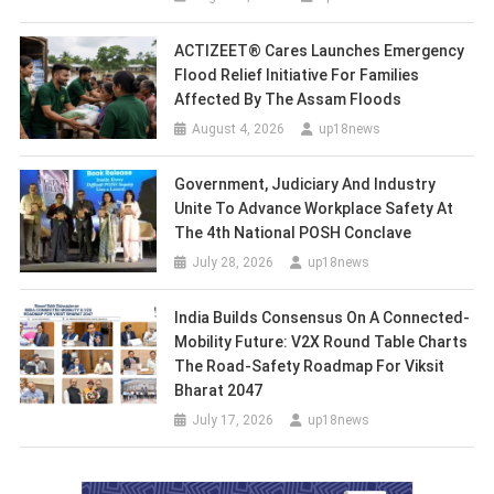
ACTIZEET® Cares Launches Emergency
Flood Relief Initiative For Families
Affected By The Assam Floods
August 4, 2026
up18news
Government, Judiciary And Industry
Unite To Advance Workplace Safety At
The 4th National POSH Conclave
July 28, 2026
up18news
India Builds Consensus On A Connected-
Mobility Future: V2X Round Table Charts
The Road-Safety Roadmap For Viksit
Bharat 2047
July 17, 2026
up18news