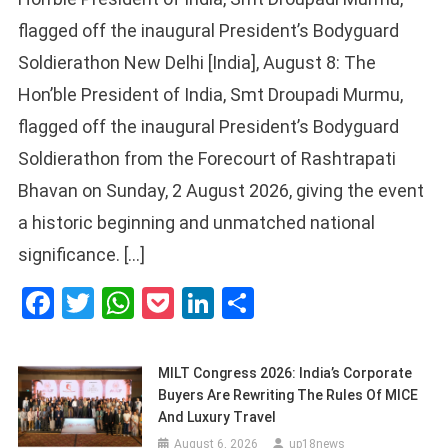
flagged off the inaugural President’s Bodyguard
Soldierathon New Delhi [India], August 8: The
Hon’ble President of India, Smt Droupadi Murmu,
flagged off the inaugural President’s Bodyguard
Soldierathon from the Forecourt of Rashtrapati
Bhavan on Sunday, 2 August 2026, giving the event
a historic beginning and unmatched national
significance. […]
Facebook
Twitter
WhatsApp
Pocket
LinkedIn
Share
MILT Congress 2026: India’s Corporate
Buyers Are Rewriting The Rules Of MICE
And Luxury Travel
August 6, 2026
up18news