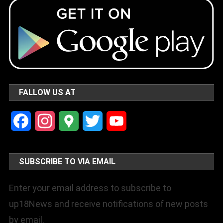
FALLOW US AT
Facebook
Instagram
Google
Twitter
YouTube
Maps
Channel
SUBSCRIBE TO VIA EMAIL
Enter your email address to subscribe to
up18News and receive notifications of new posts
by email.