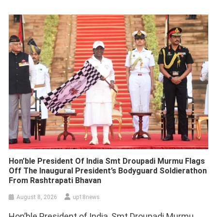
Hon’ble President Of India Smt Droupadi Murmu Flags
Off The Inaugural President’s Bodyguard Soldierathon
From Rashtrapati Bhavan
August 8, 2026
up18news
Hon’ble President of India, Smt Droupadi Murmu,