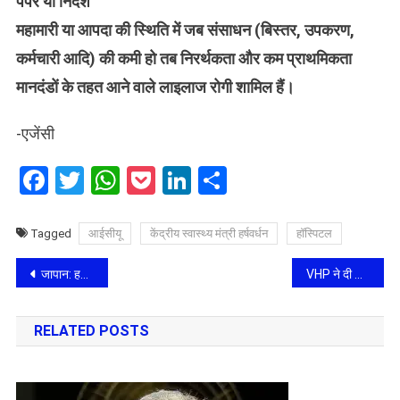
पेपर या निर्देश
महामारी या आपदा की स्थिति में जब संसाधन (बिस्तर, उपकरण,
कर्मचारी आदि) की कमी हो तब निरर्थकता और कम प्राथमिकता
मानदंडों के तहत आने वाले लाइलाज रोगी शामिल हैं।
-एजेंसी
Facebook
Twitter
WhatsApp
Pocket
LinkedIn
Share
Tagged
आईसीयू
केंद्रीय स्वास्थ्य मंत्री हर्षवर्धन
हॉस्पिटल
Post
जापान: हनेडा एयरपोर्ट पर विमानों की टक्कर में 5 अधिकारियों के मारे जाने की पुष्टि
VHP ने दी ओवैसी को कानूनी कार्रवाई की चेतावनी, कट्टरपंथी बताया
navigation
RELATED POSTS