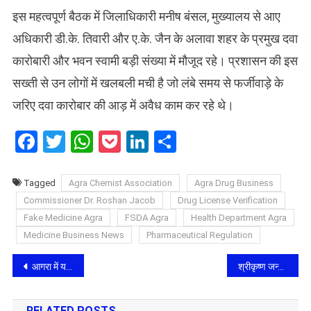
​इस महत्वपूर्ण बैठक में जिलाधिकारी मनीष बंसल, मुख्यालय से आए
अधिकारी डी.के. तिवारी और ए.के. जैन के अलावा शहर के प्रमुख दवा
कारोबारी और भवन स्वामी बड़ी संख्या में मौजूद रहे। प्रशासन की इस
सख्ती से उन लोगों में खलबली मची है जो लंबे समय से फर्जीवाड़े के
जरिए दवा कारोबार की आड़ में अवैध काम कर रहे थे।
Facebook
Twitter
WhatsApp
Pocket
LinkedIn
Share
Tagged
Agra Chemist Association
Agra Drug Business
Commissioner Dr. Roshan Jacob
Drug License Verification
Fake Medicine Agra
FSDA Agra
Health Department Agra
Medicine Business News
Pharmaceutical Regulation
Post
आगरा में यमुना पुल से कूदा प्रेमी युगल: मौत के मुंह से गोताखोरों ने बचाई जान, इलाके में चर्चा
श्रीकृष्ण जन्म प्रसंग: भागवत कथा में छाई भक्ति की बयार, ‘नंद के आनंद भयो’ से गुंजायमान हुआ आगरा का वजीरपुरा
navigation
RELATED POSTS