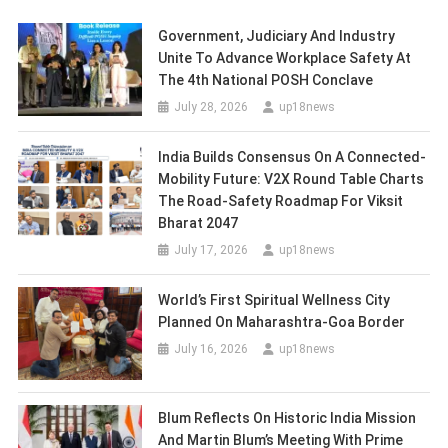
Government, Judiciary And Industry
Unite To Advance Workplace Safety At
The 4th National POSH Conclave
July 28, 2026
up18news
India Builds Consensus On A Connected-
Mobility Future: V2X Round Table Charts
The Road-Safety Roadmap For Viksit
Bharat 2047
July 17, 2026
up18news
World’s First Spiritual Wellness City
Planned On Maharashtra-Goa Border
July 16, 2026
up18news
Blum Reflects On Historic India Mission
And Martin Blum’s Meeting With Prime