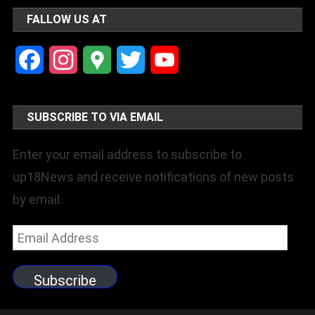
FALLOW US AT
Facebook
Instagram
Google
Twitter
YouTube
Maps
Channel
SUBSCRIBE TO VIA EMAIL
Enter your email address to subscribe to
up18News and receive notifications of new posts
by email.
Email
Address
Subscribe