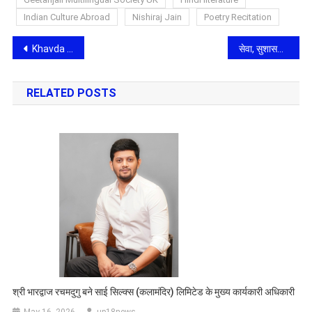
Indian Culture Abroad
Nishiraj Jain
Poetry Recitation
Post
Khavda to Maharashtra: A Critical Power Transmission Link Strengthening India’s Energy Security
सेवा, सुशासन और सामाजिक न्याय के 12 वर्ष: ‘विकसित भारत सम्मेलन’ में केंद्रीय मंत्री डॉ. वीरेंद्र कुमार ने गिनाईं मोदी सरकार की ऐतिहासिक उपलब्धियां
navigation
RELATED POSTS
श्री भारद्वाज रचमदुगु बने साई सिल्क्स (कलामंदिर) लिमिटेड के मुख्य कार्यकारी अधिकारी