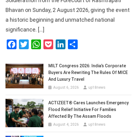
Soldierathon from the Forecourt of Rashtrapati
Bhavan on Sunday, 2 August 2026, giving the event
a historic beginning and unmatched national
significance. […]
Facebook
Twitter
WhatsApp
Pocket
LinkedIn
Share
MILT Congress 2026: India’s Corporate
Buyers Are Rewriting The Rules Of MICE
And Luxury Travel
August 6, 2026
up18news
ACTIZEET® Cares Launches Emergency
Flood Relief Initiative For Families
Affected By The Assam Floods
August 4, 2026
up18news