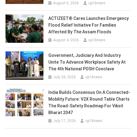
August 6, 2026
up18news
ACTIZEET® Cares Launches Emergency
Flood Relief Initiative For Families
Affected By The Assam Floods
August 4, 2026
up18news
Government, Judiciary And Industry
Unite To Advance Workplace Safety At
The 4th National POSH Conclave
July 28, 2026
up18news
India Builds Consensus On A Connected-
Mobility Future: V2X Round Table Charts
The Road-Safety Roadmap For Viksit
Bharat 2047
July 17, 2026
up18news