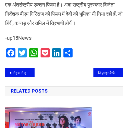
एक अंतर्राष्ट्रीय एक्शन फिल्म है। अदा राष्ट्रीय पुरस्कार विजेता
निर्देशक बीएम गिरिराज की फिल्म में देवी की भूमिका भी निभा रही हैं, जो
हिंदी, कन्नड़ और तमिल में त्रिभाषी होगी।
-up18News
Facebook
Twitter
WhatsApp
Pocket
LinkedIn
Share
Post
नेहरू ने हमें राजनीति ही नहीं सिखाई, उन्होंने हमें डर का सामना करना और सच्चाई के लिए खड़ा होना भी सिखाया: राहुल गांधी
डिज़ाइनकैफ़े ने मुंबई में अपना तीसरा एक्सपीरियंस सेंटर शुरू किया
navigation
RELATED POSTS