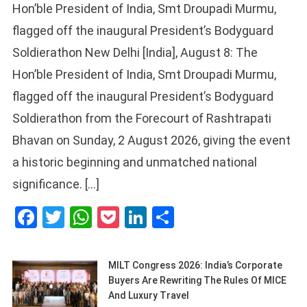
Hon’ble President of India, Smt Droupadi Murmu,
flagged off the inaugural President’s Bodyguard
Soldierathon New Delhi [India], August 8: The
Hon’ble President of India, Smt Droupadi Murmu,
flagged off the inaugural President’s Bodyguard
Soldierathon from the Forecourt of Rashtrapati
Bhavan on Sunday, 2 August 2026, giving the event
a historic beginning and unmatched national
significance. […]
Facebook
Twitter
WhatsApp
Pocket
LinkedIn
Share
MILT Congress 2026: India’s Corporate
Buyers Are Rewriting The Rules Of MICE
And Luxury Travel