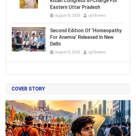
Kisan Congress In-Charge For
Eastern Uttar Pradesh
August 8, 2026
up18news
Second Edition Of ‘Homeopathy
For Anemia’ Released In New
Delhi
August 8, 2026
up18news
COVER STORY