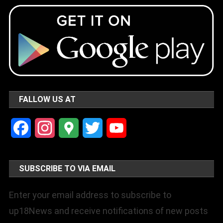
FALLOW US AT
Facebook
Instagram
Google
Twitter
YouTube
Maps
Channel
SUBSCRIBE TO VIA EMAIL
Enter your email address to subscribe to
up18News and receive notifications of new posts