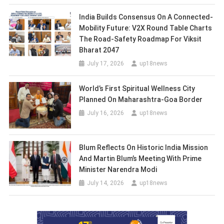
India Builds Consensus On A Connected-
Mobility Future: V2X Round Table Charts
The Road-Safety Roadmap For Viksit
Bharat 2047
July 17, 2026
up18news
World’s First Spiritual Wellness City
Planned On Maharashtra-Goa Border
July 16, 2026
up18news
Blum Reflects On Historic India Mission
And Martin Blum’s Meeting With Prime
Minister Narendra Modi
July 14, 2026
up18news