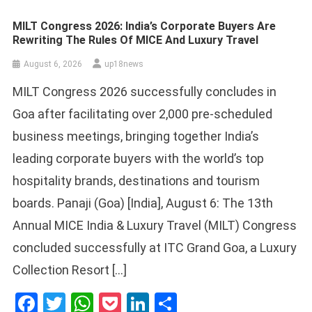
MILT Congress 2026: India’s Corporate Buyers Are
Rewriting The Rules Of MICE And Luxury Travel
August 6, 2026
up18news
MILT Congress 2026 successfully concludes in
Goa after facilitating over 2,000 pre-scheduled
business meetings, bringing together India’s
leading corporate buyers with the world’s top
hospitality brands, destinations and tourism
boards. Panaji (Goa) [India], August 6: The 13th
Annual MICE India & Luxury Travel (MILT) Congress
concluded successfully at ITC Grand Goa, a Luxury
Collection Resort […]
Facebook
Twitter
WhatsApp
Pocket
LinkedIn
Share