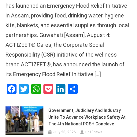
has launched an Emergency Flood Relief Initiative
in Assam, providing food, drinking water, hygiene
kits, blankets, and essential supplies through local
partnerships. Guwahati [Assam], August 4:
ACTIZEET® Cares, the Corporate Social
Responsibility (CSR) initiative of the wellness
brand ACTIZEET®, has announced the launch of
its Emergency Flood Relief Initiative […]
Facebook
Twitter
WhatsApp
Pocket
LinkedIn
Share
Government, Judiciary And Industry
Unite To Advance Workplace Safety At
The 4th National POSH Conclave
July 28, 2026
up18news