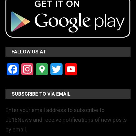
FALLOW US AT
Facebook
Instagram
Google
Twitter
YouTube
Maps
Channel
SUBSCRIBE TO VIA EMAIL
Enter your email address to subscribe to
up18News and receive notifications of new posts
by email.