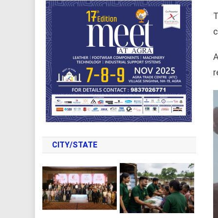
T
c
A
r
CITY/STATE