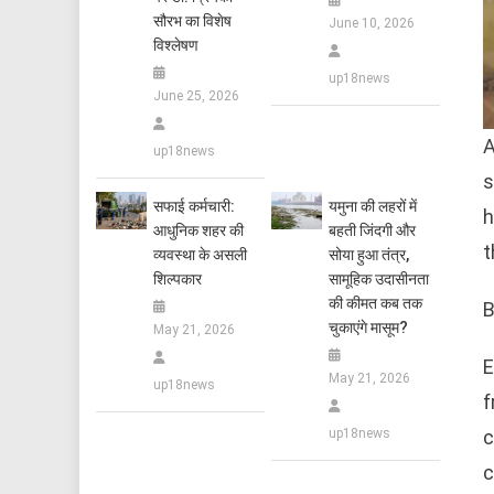
सौरभ का विशेष
June 10, 2026
विश्लेषण
up18news
June 25, 2026
A
up18news
s
सफाई कर्मचारी:
यमुना की लहरों में
h
आधुनिक शहर की
बहती जिंदगी और
t
व्यवस्था के असली
सोया हुआ तंत्र,
शिल्पकार
सामूहिक उदासीनता
की कीमत कब तक
B
चुकाएंगे मासूम?
May 21, 2026
E
May 21, 2026
up18news
f
c
up18news
c