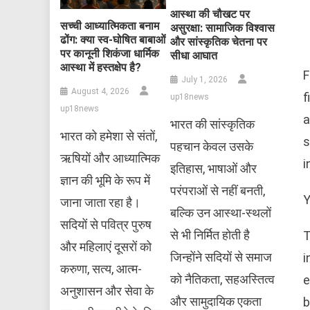
आस्था की चौखट पर
सच्ची आध्यात्मिकता बनाम
असुरक्षा: सामाजिक विश्वास
ढोंग: क्या स्व-घोषित बाबाओं
और सांस्कृतिक चेतना पर
पर कानूनी शिकंजा धार्मिक
सीधा आघात
आस्था में हस्तक्षेप है?
F
July 1, 2026
August 4, 2026
f
up18news
up18news
a
भारत की सांस्कृतिक
भारत को हमेशा से संतों,
s
पहचान केवल उसके
ऋषियों और आध्यात्मिक
i
इतिहास, भाषाओं और
ज्ञान की भूमि के रूप में
परंपराओं से नहीं बनती,
Y
जाना जाता रहा है।
बल्कि उन आस्था-स्थलों
सदियों से पवित्र पुरुष
से भी निर्मित होती है
T
और महिलाएं दूसरों को
जिन्होंने सदियों से समाज
i
करुणा, सत्य, आत्म-
को नैतिकता, सहअस्तित्व
e
अनुशासन और सेवा के
और सामुदायिक एकता
b