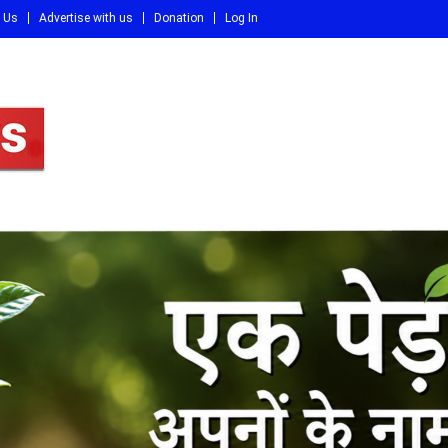
 Us
Advertise with us
Donation
Log In
DI