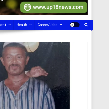
ment
Health
Career/Jobs