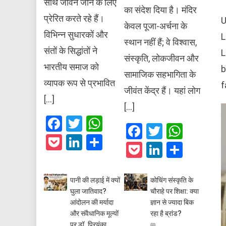
साथ जीवन जीने के लिए
का संदेश दिया है। मंदिर
प्रेरित करते रहे हैं।
U
केवल पूजा-अर्चना के
विभिन्न सुधारकों और
L
स्थान नहीं हैं; वे विश्वास,
संतों के सिद्धांतों ने
L
संस्कृति, लोकजीवन और
भारतीय समाज को
b
सामाजिक सहभागिता के
व्यापक रूप से प्रभावित
f
जीवंत केंद्र हैं। यहां लोग
[…]
[…]
Facebook
Twitter
WhatsApp
Facebook
Twitter
What
Pocket
LinkedIn
Share
Pocket
LinkedIn
Share
पानी की लड़ाई में क्यों
कोचिंग संस्कृति के
घुला जातिवाद?
चौराहे पर शिक्षा: क्या
आंदोलन की मर्यादा
ज्ञान से ज्यादा बिक
और संवैधानिक मूल्यों
रहा है ब्रांड?
पर डॉ. प्रियंका