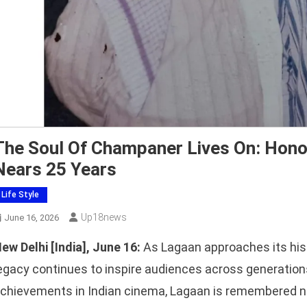
The Soul Of Champaner Lives On: Hono
Nears 25 Years
Life Style
Up18news
June 16, 2026
ew Delhi [India], June 16:
As Lagaan approaches its histo
egacy continues to inspire audiences across generations
chievements in Indian cinema, Lagaan is remembered not