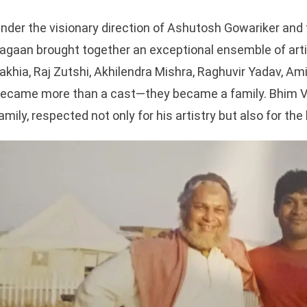
nder the visionary direction of Ashutosh Gowariker an
agaan brought together an exceptional ensemble of arti
akhia, Raj Zutshi, Akhilendra Mishra, Raghuvir Yadav, Am
ecame more than a cast—they became a family. Bhim V
amily, respected not only for his artistry but also for th
sApp