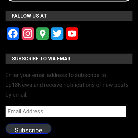
FALLOW US AT
Facebook
Instagram
Google
Twitter
YouTube
Maps
Channel
SUBSCRIBE TO VIA EMAIL
Enter your email address to subscribe to
up18News and receive notifications of new posts
by email.
Email
Address
Subscribe