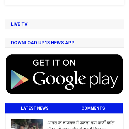
LIVE TV
DOWNLOAD UP18 NEWS APP
LATEST NEWS
COMMENTS
आगरा के ताजगंज में पकड़ा गया फर्जी कॉल