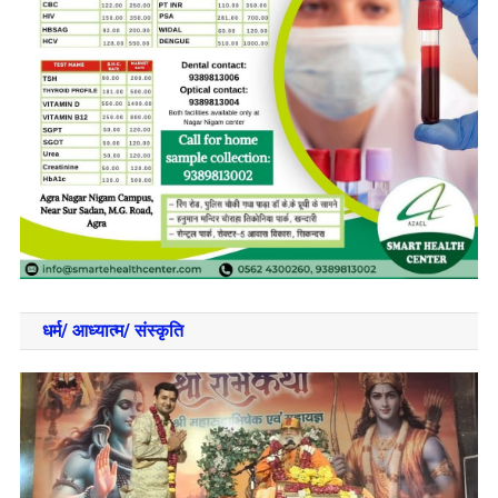
धर्म/ आध्‍यात्‍म/ संस्‍कृति