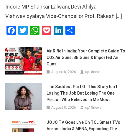
Indore MP Shankar Lalwani, Devi Ahilya
Vishwavidyalaya Vice-Chancellor Prof. Rakesh […]
Facebook
Twitter
WhatsApp
Pocket
LinkedIn
Share
Air Rifle In India: Your Complete Guide To
CO2 Air Guns, BB Guns & Imported Air
Guns
August 8, 2026
up18news
The Saddest Part Of This Story Isn’t
Losing The Job But Losing The One
Person Who Believed In Me Most
August 8, 2026
up18news
JOJO TV Goes Live On TCL Smart TVs
Across India & MENA, Expanding The