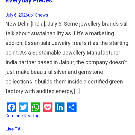
Everyday Pieces
July 6, 2026
up18news
New Delhi [India], July 6: Some jewellery brands still
talk about sustainability as if it’s a marketing
add‑on; Essentials Jewelry treats it as the starting
point. As a Sustainable Jewellery Manufacturer
India partner based in Jaipur, the company doesn’t
just make beautiful silver and gemstone
collections it builds them inside a certified green
factory with audited energy, […]
Facebook
Twitter
WhatsApp
Pocket
LinkedIn
Share
Continue Reading
Live TV