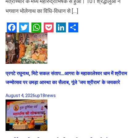
मंत्रोच्चार के मध्य महारुद्राभिषेक से हुआ। 101 श्रद्धालुओं ने
भगवान भोलेनाथ का विधि-विधान से […]
Facebook
Twitter
WhatsApp
Pocket
LinkedIn
Share
प्रगटे रघुनाथ, मिटे सकल संताप…आगरा के महाकालेश्वर धाम में श्रीराम
जन्मोत्सव पर उमड़ा आस्था का सैलाब, गूंजे ‘जय श्रीराम’ के जयकारे
August 4, 2026
up18news