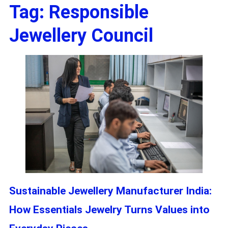
Tag:
Responsible
Jewellery Council
Sustainable Jewellery Manufacturer India:
How Essentials Jewelry Turns Values into