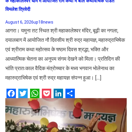
के महाकालेश्वर धाम में आयोजित राम कथा में बोले कथावाचक पंडित
विमलेश त्रिवेदी
August 6, 2026
up18news
आगरा। यमुना तट स्थित श्री महाकालेश्वर मंदिर, बूढ़ी का नगला,
दयालबाग में आयोजित नौ दिवसीय श्री रुद्र महायज्ञ, महारुद्राभिषेक
एवं श्रीराम कथा महोत्सव के षष्ठम दिवस श्रद्धा, भक्ति और
आध्यात्मिक चेतना का अनुपम संगम देखने को मिला। प्रतिदिन की
भांति प्रातःकाल वैदिक मंत्रोच्चार के मध्य भगवान भोलेनाथ का
महारुद्राभिषेक एवं श्री रुद्र महायज्ञ संपन्न हुआ। […]
Facebook
Twitter
WhatsApp
Pocket
LinkedIn
Share