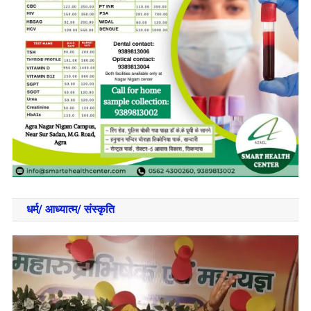
धर्म/ आध्‍यात्‍म/ संस्‍कृति