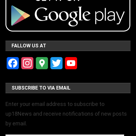
FALLOW US AT
Facebook
Instagram
Google
Twitter
YouTube
Maps
Channel
SUBSCRIBE TO VIA EMAIL
Enter your email address to subscribe to
up18News and receive notifications of new posts
by email.