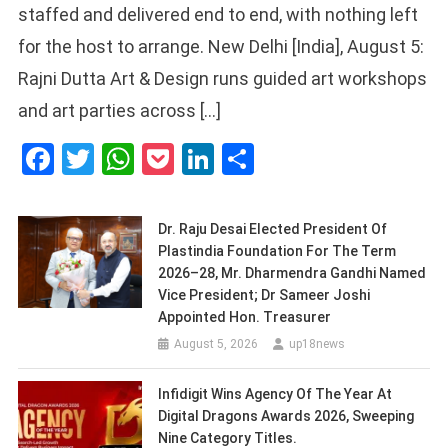
staffed and delivered end to end, with nothing left
for the host to arrange. New Delhi [India], August 5:
Rajni Dutta Art & Design runs guided art workshops
and art parties across […]
Facebook
Twitter
WhatsApp
Pocket
LinkedIn
Share
Dr. Raju Desai Elected President Of
Plastindia Foundation For The Term
2026–28, Mr. Dharmendra Gandhi Named
Vice President; Dr Sameer Joshi
Appointed Hon. Treasurer
August 5, 2026
up18news
Infidigit Wins Agency Of The Year At
Digital Dragons Awards 2026, Sweeping
Nine Category Titles.