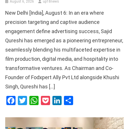
August 6, 2026
up18news
New Delhi [India], August 6: In an era where
precision targeting and captive audience
engagement define advertising success, Sajid
Qureshi has emerged as a pioneering entrepreneur,
seamlessly blending his multifaceted expertise in
film production, digital media, and hospitality into
transformative ventures. As Chairman and Co-
Founder of Fodxpert Ally Pvt Ltd alongside Khushi
Singh, Qureshi has […]
Facebook
Twitter
WhatsApp
Pocket
LinkedIn
Share