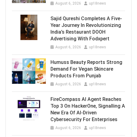
August 6, 2026
up18news
Sajid Qureshi Completes A Five-
Year Journey In Revolutionizing
India’s Restaurant DOOH
Advertising With Fodxpert
August 6, 2026
up18news
Humuss Beauty Reports Strong
Demand For Vegan Skincare
Products From Punjab
August 6, 2026
up18news
FireCompass AI Agent Reaches
Top 3 On HackerOne, Signalling A
New Era Of AI-Driven
Cybersecurity For Enterprises
August 6, 2026
up18news