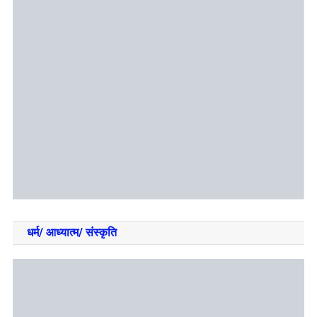
धर्म/ आध्‍यात्‍म/ संस्‍कृति