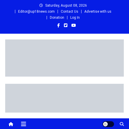
Skip
Saturday, August 08, 2026
to
Editor@up18news.com
Contact Us
Advertise with us
content
Donation
Log In
Up18 News
उत्तर प्रदेश, उत्तराखंड, HINDI NEWS, NEWS IN HINDI