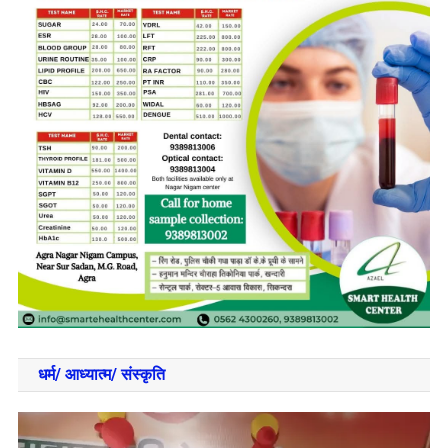
धर्म/ आध्‍यात्‍म/ संस्‍कृति