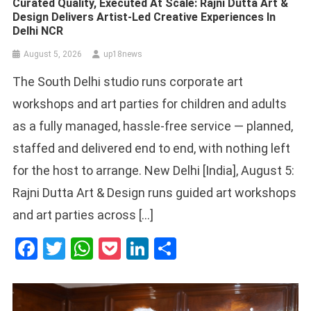
Curated Quality, Executed At Scale: Rajni Dutta Art &
Design Delivers Artist-Led Creative Experiences In
Delhi NCR
August 5, 2026
up18news
The South Delhi studio runs corporate art
workshops and art parties for children and adults
as a fully managed, hassle-free service — planned,
staffed and delivered end to end, with nothing left
for the host to arrange. New Delhi [India], August 5:
Rajni Dutta Art & Design runs guided art workshops
and art parties across […]
Facebook
Twitter
WhatsApp
Pocket
LinkedIn
Share