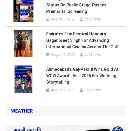
Status On Public Stage, Pushes
Premarital Screening
August 5, 2026
up18news
Emirates Film Festival Honours
Gaganpreet Singh For Advancing
International Cinema Across The Gulf
August 5, 2026
up18news
Ahmedabad’s Gaj-Aakriti Wins Gold At
WOW Awards Asia 2026 For Wedding
Storytelling
August 5, 2026
up18news
WEATHER