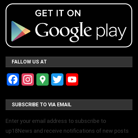
FALLOW US AT
Facebook
Instagram
Google
Twitter
YouTube
Maps
Channel
SUBSCRIBE TO VIA EMAIL
Enter your email address to subscribe to
up18News and receive notifications of new posts