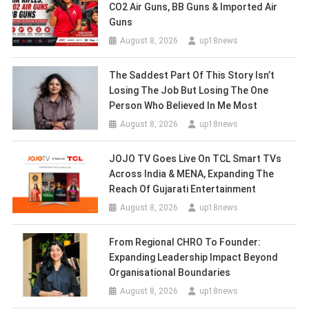
CO2 Air Guns, BB Guns & Imported Air
Guns
August 8, 2026
up18news
The Saddest Part Of This Story Isn’t
Losing The Job But Losing The One
Person Who Believed In Me Most
August 8, 2026
up18news
JOJO TV Goes Live On TCL Smart TVs
Across India & MENA, Expanding The
Reach Of Gujarati Entertainment
August 8, 2026
up18news
From Regional CHRO To Founder:
Expanding Leadership Impact Beyond
Organisational Boundaries
August 8, 2026
up18news