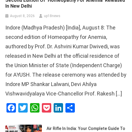
Second Edition Of ‘Homeopathy For Anemia’ Released
In New Delhi
August 8, 2026
up18news
Indore (Madhya Pradesh) [India], August 8: The
second edition of Homeopathy for Anemia,
authored by Prof. Dr. Ashvini Kumar Dwivedi, was
released in New Delhi at the official residence of
the Union Minister of State (Independent Charge)
for AYUSH. The release ceremony was attended by
Indore MP Shankar Lalwani, Devi Ahilya
Vishwavidyalaya Vice-Chancellor Prof. Rakesh […]
Facebook
Twitter
WhatsApp
Pocket
LinkedIn
Share
Air Rifle In India: Your Complete Guide To